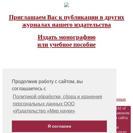
Приглашаем Вас к публикации в других
журналах нашего издательства
Издать монографию
или учебное пособие
Продолжив работу с сайтом, вы
соглашаетесь с
На главную
Контакты, учредитель, редакция
Политикой обработки, сбора и хранения
Политика обработки, сбора и хранения персональных данных
персональных данных ООО
© ООО «Издательство «Мир науки» \ «Publishing company «World of
«Издательство «Мир науки»
science», LLC Материалы, размещенные на сайте, охраняются Законом
о защите авторских прав. Публикация любых материалов этого сайта
запрещена без предварительного согласования с издательством.
Я согласен
Авторские права на размещенные на сайте научные публикации
принадлежат их авторам. Разработка и поддержка сайта - Александр