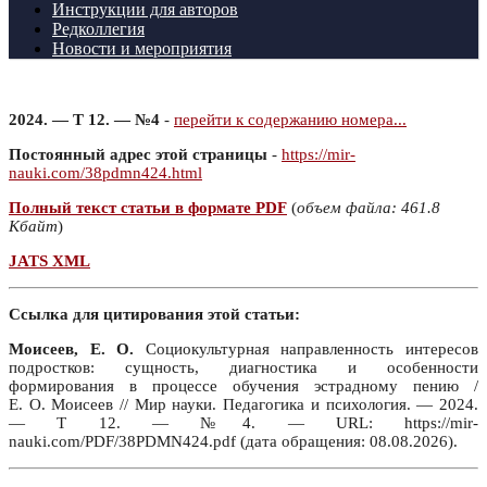
Инструкции для авторов
Редколлегия
Новости и мероприятия
2024. — Т 12. — №4
-
перейти к содержанию номера...
Постоянный адрес этой страницы
-
https://mir-
nauki.com/38pdmn424.html
Полный текст статьи в формате PDF
(
объем файла: 461.8
Кбайт
)
JATS XML
Ссылка для цитирования этой статьи:
Моисеев, Е. О.
Социокультурная направленность интересов
подростков: сущность, диагностика и особенности
формирования в процессе обучения эстрадному пению /
Е. О. Моисеев // Мир науки. Педагогика и психология. — 2024.
— Т 12. — №4. — URL: https://mir-
nauki.com/PDF/38PDMN424.pdf (дата обращения: 08.08.2026).