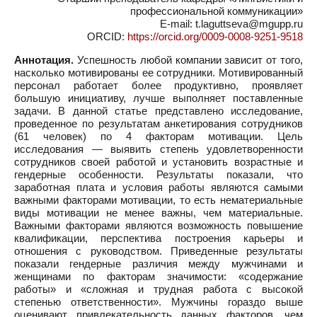
профессиональной коммуникации»
E-mail: t.laguttseva@mgupp.ru
ORCID:
https://orcid.org/0009-0008-9251-9518
Аннотация.
Успешность любой компании зависит от того,
насколько мотивированы ее сотрудники. Мотивированный
персонал работает более продуктивно, проявляет
большую инициативу, лучше выполняет поставленные
задачи. В данной статье представлено исследование,
проведенное по результатам анкетирования сотрудников
(61 человек) по 4 факторам мотивации. Цель
исследования — выявить степень удовлетворенности
сотрудников своей работой и установить возрастные и
гендерные особенности. Результаты показали, что
заработная плата и условия работы являются самыми
важными факторами мотивации, то есть нематериальные
виды мотивации не менее важны, чем материальные.
Важными факторами являются возможность повышение
квалификации, перспектива построения карьеры и
отношения с руководством. Приведенные результаты
показали гендерные различия между мужчинами и
женщинами по факторам значимости: «содержание
работы» и «сложная и трудная работа с высокой
степенью ответственности». Мужчины гораздо выше
оценивают привлекательность данных факторов, чем