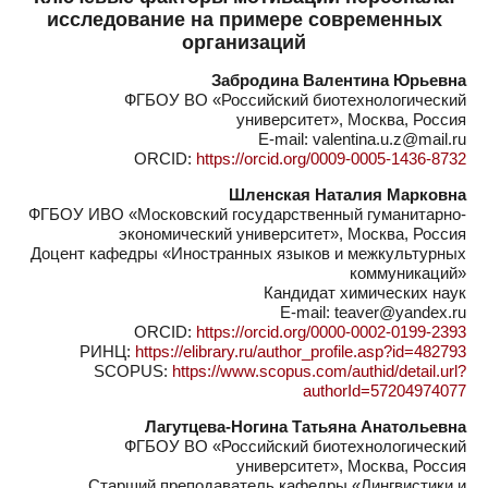
исследование на примере современных
организаций
Забродина Валентина Юрьевна
ФГБОУ ВО «Российский биотехнологический
университет», Москва, Россия
E-mail: valentina.u.z@mail.ru
ORCID:
https://orcid.org/0009-0005-1436-8732
Шленская Наталия Марковна
ФГБОУ ИВО «Московский государственный гуманитарно-
экономический университет», Москва, Россия
Доцент кафедры «Иностранных языков и межкультурных
коммуникаций»
Кандидат химических наук
E-mail: teaver@yandex.ru
ORCID:
https://orcid.org/0000-0002-0199-2393
РИНЦ:
https://elibrary.ru/author_profile.asp?id=482793
SCOPUS:
https://www.scopus.com/authid/detail.url?
authorId=57204974077
Лагутцева-Ногина Татьяна Анатольевна
ФГБОУ ВО «Российский биотехнологический
университет», Москва, Россия
Старший преподаватель кафедры «Лингвистики и