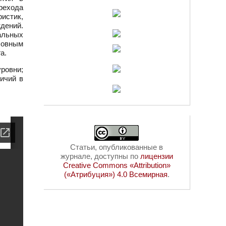
рехода
истик,
дений.
альных
ловным
а.
ровни;
ичий в
Статьи, опубликованные в
журнале, доступны по
лицензии
Creative Commons «Attribution»
(«Атрибуция») 4.0 Всемирная
.