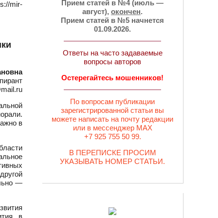
Прием статей в №4 (июль —
//mir-
август),
окончен
.
Прием статей в №5 начнется
01.09.2026.
ики
Ответы на часто задаваемые
вопросы авторов
ановна
Остерегайтесь мошенников!
пирант
mail.ru
По вопросам публикации
альной
зарегистрированной статьи вы
орали.
можете написать на почту редакции
важно в
или в мессенджер MAX
+7 925 755 50 99.
бласти
В ПЕРЕПИСКЕ ПРОСИМ
альное
УКАЗЫВАТЬ НОМЕР СТАТЬИ.
тивных
другой
льно —
звития
ития в