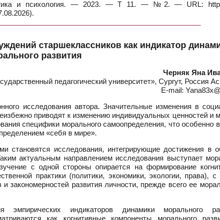
огика и психология. — 2023. — Т 11. — №2. — URL: https:
.08.2026).
уждений старшеклассников как индикатор динам
рального развития
Черняк Яна Ив
дарственный педагогический университет», Сургут, Россия Ас
E-mail: Yana83x@
онного исследования автора. Значительные изменения в соци
еизбежно приводят к изменению индивидуальных ценностей и м
ования специфики морального самоопределения, что особенно 
определением «себя в мире».
ми становятся исследования, интегрирующие достижения в о
 Таким актуальным направлением исследования выступает мор
изучение с одной стороны опирается на формирование когни
венной практики (политики, экономики, экологии, права), с 
 и закономерностей развития личности, прежде всего ее мора
я эмпирических индикаторов динамики морального ра
атриваются как когнитивные компоненты морального разв