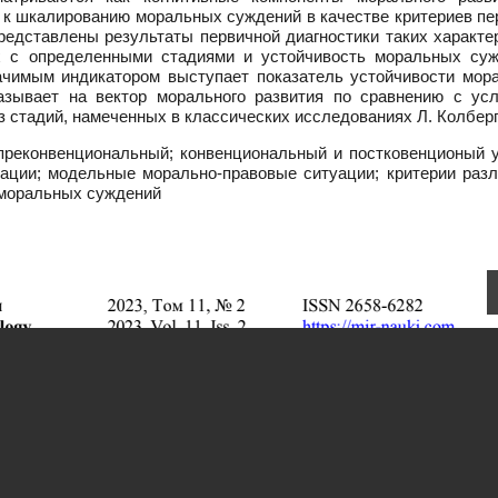
 к шкалированию моральных суждений в качестве критериев пе
едставлены результаты первичной диагностики таких характер
х с определенными стадиями и устойчивость моральных суж
начимым индикатором выступает показатель устойчивости мор
азывает на вектор морального развития по сравнению с ус
 стадий, намеченных в классических исследованиях Л. Колберг
преконвенциональный; конвенциональный и постковенционый у
ации; модельные морально-правовые ситуации; критерии разл
 моральных суждений