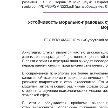
развития / Я. И. Черняк // Мир науки. Педаг
nauki.com/PDF/30PSMN223.pdf (дата обращения: 07
Устойчивость морально-правовых с
мо
ГОУ ВПО ХМАО-Югры «Сургутский госу
Аннотация. Статья является частью диссертаци
жизни, трансформация общественных ценностей н
В связи с этим на передний план выходят исслед
период ранней юности, традиционно связанный с 
В современной психологии все более актуальны
когнитивной психологии и психологии личности.
развитие подростков и старшеклассников. Его 
моделей, затрагивающих различные сферы общест
стороны на изучение психологических механизмов
этической сферы.
В статье обсуждается проблема выявлени
старшеклассников. Моральные суждения рассм