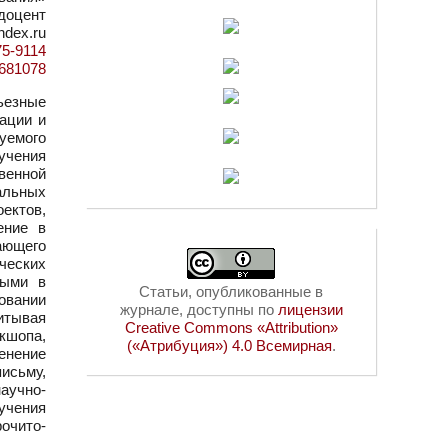
 доцент
ndex.ru
75-9114
d=681078
ьезные
ации и
уемого
учения
твенной
альных
оектов,
ение в
ающего
ческих
ными в
Статьи, опубликованные в
овании
журнале, доступны по
лицензии
читывая
Creative Commons «Attribution»
кшопа,
(«Атрибуция») 4.0 Всемирная
.
енение
исьму,
аучно-
учения
рочито-