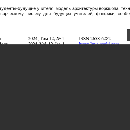
студенты-будущие учителя; модель архитектуры воркшопа; тех
 творческому письму для будущих учителей; фанфики; особе