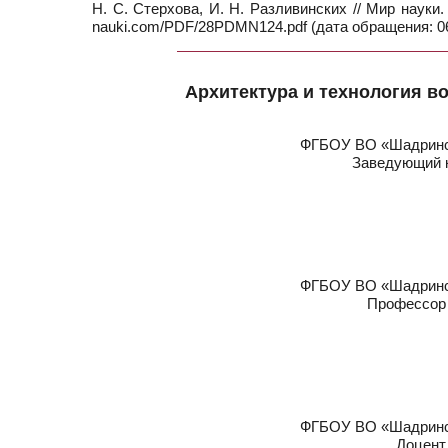
Н. С. Стерхова, И. Н. Разливинских // Мир науки.
nauki.com/PDF/28PDMN124.pdf (дата обращения: 06
Архитектура и технология в
ФГБОУ ВО «Шадринск
Заведующий к
ФГБОУ ВО «Шадринск
Профессор 
ФГБОУ ВО «Шадринск
Доцент