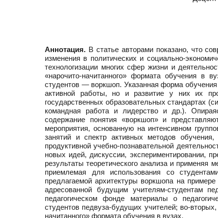
Аннотация.
В статье авторами показано, что со
изменения в политических и социально-экономич
технологизации многих сфер жизни и деятельнос
«нарочито-начитанного» формата обучения в в
студентов — воркшоп. Указанная форма обучения 
активной работы, но и развитие у них их п
государственных образовательных стандартах (си
командная работа и лидерство и др.). Опирая
содержание понятия «воркшоп» и представляют
мероприятия, основанную на интенсивном групп
занятий и спектр активных методов обучения
продуктивной учебно-познавательной деятельнос
новых идей, дискуссии, экспериментировании, пр
результаты теоретического анализа и применяя м
приемлемая для использования со студентами
предлагаемой архитектуры воркшопа на примере 
адресованной будущим учителям-студентам пе
педагогическом фонде материалы о педагогич
студентов педвуза-будущих учителей; во-вторых,
начитанного» формата обучения в вузах.