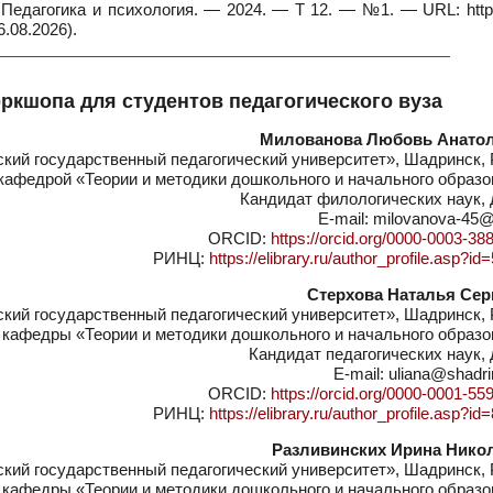
 Педагогика и психология. — 2024. — Т 12. — №1. — URL: https
.08.2026).
оркшопа для студентов педагогического вуза
Милованова Любовь Анато
ий государственный педагогический университет», Шадринск, 
афедрой «Теории и методики дошкольного и начального образо
Кандидат филологических наук, 
E-mail: milovanova-45@
ORCID:
https://orcid.org/0000-0003-38
РИНЦ:
https://elibrary.ru/author_profile.asp?i
Стерхова Наталья Сер
ий государственный педагогический университет», Шадринск, 
кафедры «Теории и методики дошкольного и начального образо
Кандидат педагогических наук,
E-mail: uliana@shadri
ORCID:
https://orcid.org/0000-0001-55
РИНЦ:
https://elibrary.ru/author_profile.asp?i
Разливинских Ирина Нико
ий государственный педагогический университет», Шадринск, 
 кафедры «Теории и методики дошкольного и начального образо