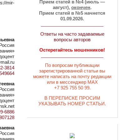
Прием статей в №4 (июль —
://mir-
август),
окончен
.
Прием статей в №5 начнется
01.09.2026.
Ответы на часто задаваемые
льевна
вопросы авторов
Россия
Остерегайтесь мошенников!
вания»
доцент
mail.ru
По вопросам публикации
82-3814
зарегистрированной статьи вы
d=549664
можете написать на почту редакции
или в мессенджер MAX
геевна
+7 925 755 50 99.
Россия
вания»
В ПЕРЕПИСКЕ ПРОСИМ
 доцент
УКАЗЫВАТЬ НОМЕР СТАТЬИ.
nsk.net
99-6886
d=807128
лаевна
Россия
вания»