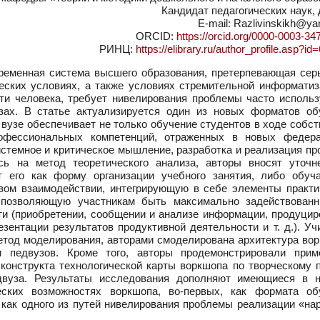
Кандидат педагогических наук,
E-mail: Razlivinskikh@ya
ORCID:
https://orcid.org/0000-0003-34
РИНЦ:
https://elibrary.ru/author_profile.asp?i
временная система высшего образования, претерпевающая сер
еских условиях, а также условиях стремительной информатиз
ти человека, требует нивелирования проблемы часто использ
узах. В статье актуализируется один из новых форматов об
вузе обеспечивает не только обучение студентов в ходе собс
рофессиональных компетенций, отраженных в новых федер
стемное и критическое мышление, разработка и реализация пр
сь на метод теоретического анализа, авторы вносят уточн
 его как форму организации учебного занятия, либо обуч
овом взаимодействии, интегрирующую в себе элементы практи
, позволяющую участникам быть максимально задействован
ти (приобретении, сообщении и анализе информации, продуцир
езентации результатов продуктивной деятельности и т. д.). У
етод моделирования, авторами смоделирована архитектура вор
 педвузов. Кроме того, авторы продемонстрировали прим
конструкта технологической карты воркшопа по творческому п
двуза. Результаты исследования дополняют имеющиеся в н
еских возможностях воркшопа, во-первых, как формата об
 как одного из путей нивелирования проблемы реализации «на