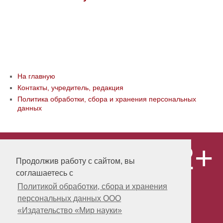
На главную
Контакты, учредитель, редакция
Политика обработки, сбора и хранения персональных
данных
12+
© ООО «Издательство «Мир науки» \
«Publishing company «World of science»,
Продолжив работу с сайтом, вы
LLC Материалы, размещенные на сайте,
соглашаетесь с
охраняются Законом о защите авторских
прав. Публикация любых материалов
Политикой обработки, сбора и хранения
этого сайта запрещена без
персональных данных ООО
предварительного согласования с
издательством. Авторские права на
«Издательство «Мир науки»
размещенные на сайте научные