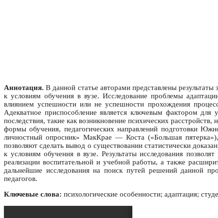
Аннотация.
В данной статье авторами представлены результаты 
к условиям обучения в вузе. Исследование проблемы адаптации
влиянием успешности или не успешности прохождения процесса
Адекватное приспособление является ключевым фактором для у
последствия, такие как возникновение психических расстройств,
формы обучения, педагогических направлений подготовки Южн
личностный опросник» МакКрае — Коста («Большая пятерка»),
позволяют сделать вывод о существовании статистически доказа
к условиям обучения в вузе. Результаты исследования позволят
реализации воспитательной и учебной работы, а также расшир
дальнейшие исследования на поиск путей решений данной пр
педагогов.
Ключевые слова:
психологические особенности; адаптация; студе