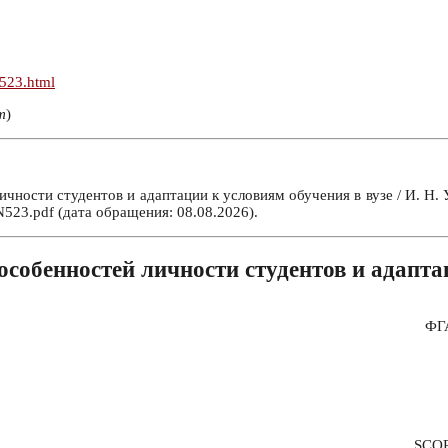
n523.html
т
)
ности студентов и адаптации к условиям обучения в вузе / И. Н. У
523.pdf (дата обращения: 08.08.2026).
собенностей личности студентов и адапта
ФГА
SCO