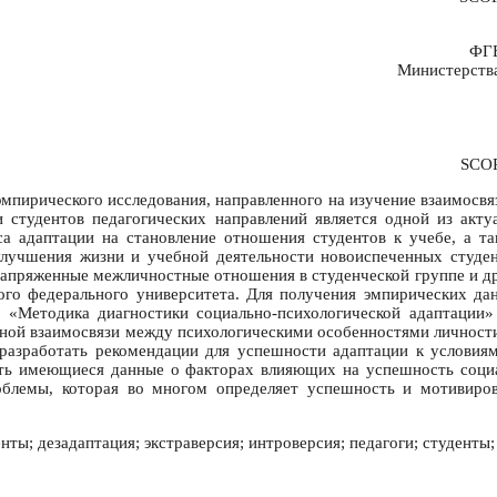
ФГБ
Министерства
SCO
эмпирического исследования, направленного на изучение взаимосв
 студентов педагогических направлений является одной из акту
 адаптации на становление отношения студентов к учебе, а та
лучшения жизни и учебной деятельности новоиспеченных студен
 напряженные межличностные отношения в студенческой группе и д
ого федерального университета. Для получения эмпирических д
 «Методика диагностики социально-психологической адаптации»
нной взаимосвязи между психологическими особенностями личности
 разработать рекомендации для успешности адаптации к условиям
ить имеющиеся данные о факторах влияющих на успешность социал
облемы, которая во многом определяет успешность и мотивиров
нты; дезадаптация; экстраверсия; интроверсия; педагоги; студенты