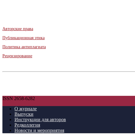
Авторские права
Публикационная этика
Политика антиплагиата
Рецензирование
ISSN 2658-6282
О журнале
Выпуски
Инструкции для авторов
Редколлегия
Новости и мероприятия