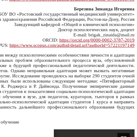
Березина Зинаида Игоревна
ОУ ВО «Ростовский государственный медицинский университет»
 здравоохранения Российской Федерации, Ростов-на-Дону, Россия
Заведующий кафедрой «Общей и клинической психологии»
Доктор психологических наук, доцент
E-mail: brigak_zinaida@mail.ru
ORCID:
https://orcid.org/0000-0002-3787-2019
PUS:
https://www.scopus.com/authid/detail.url?authorId=57221197149
язи между психологическими особенностями личности и адаптации
альных проблем образовательного процесса вуза, обусловленной
кже к будущей профессиональной педагогической деятельности.
тов. Однако неправильная адаптация может вызвать негативные
ругие. Исследование проводилось на выборке 290 студентов очной
анных были использованы следующие методики: «Пятифакторный
 К. Роджерса и Р. Даймонда. Полученные эмпирические данные
 студентов и показателями социально-психологической адаптации
 обучения в вузе, для педагогов, кураторов, тьюторов в рамках
ьно-психологической адаптации студентов 1 курса и направить
анность дальнейшего профессионального образования будущих
; обучение