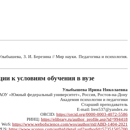
лыбышева, З. И. Березина // Мир науки. Педагогика и психология.
ции к условиям обучения в вузе
Улыбышева Ирина Николаевна
ОУ «Южный федеральный университет», Россия, Ростов-на-Дону
Академия психологии и педагогики
Старший преподаватель
E-mail: Iren537@yandex.ru
ORCID:
https://orcid.org/0000-0003-4072-5586
РИНЦ:
https://elibrary.ru/author_profile.asp?id=994418
WoS:
https://www.webofscience.com/wos/author/rid/ABD-1404-2021
PUS:
https://www.scopus.com/authid/detail.url?authorId=57351505700