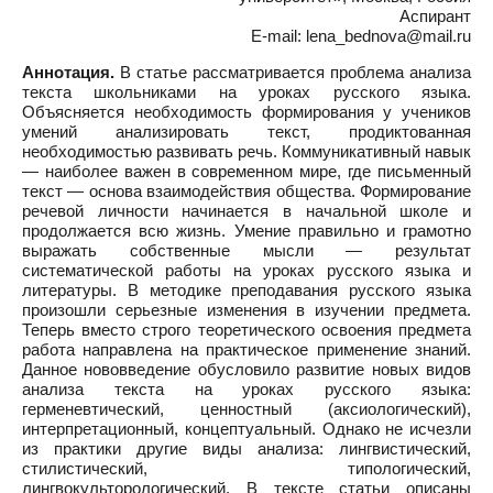
Аспирант
E-mail: lena_bednova@mail.ru
Аннотация.
В статье рассматривается проблема анализа
текста школьниками на уроках русского языка.
Объясняется необходимость формирования у учеников
умений анализировать текст, продиктованная
необходимостью развивать речь. Коммуникативный навык
— наиболее важен в современном мире, где письменный
текст — основа взаимодействия общества. Формирование
речевой личности начинается в начальной школе и
продолжается всю жизнь. Умение правильно и грамотно
выражать собственные мысли — результат
систематической работы на уроках русского языка и
литературы. В методике преподавания русского языка
произошли серьезные изменения в изучении предмета.
Теперь вместо строго теоретического освоения предмета
работа направлена на практическое применение знаний.
Данное нововведение обусловило развитие новых видов
анализа текста на уроках русского языка:
герменевтический, ценностный (аксиологический),
интерпретационный, концептуальный. Однако не исчезли
из практики другие виды анализа: лингвистический,
стилистический, типологический,
лингвокульторологический. В тексте статьи описаны