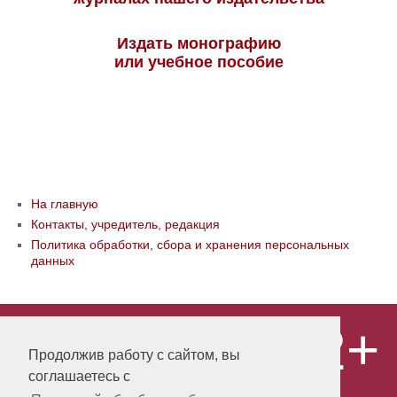
Издать монографию
или учебное пособие
На главную
Контакты, учредитель, редакция
Политика обработки, сбора и хранения персональных
данных
12+
© ООО «Издательство «Мир науки» \
«Publishing company «World of science»,
Продолжив работу с сайтом, вы
LLC Материалы, размещенные на сайте,
соглашаетесь с
охраняются Законом о защите авторских
прав. Публикация любых материалов