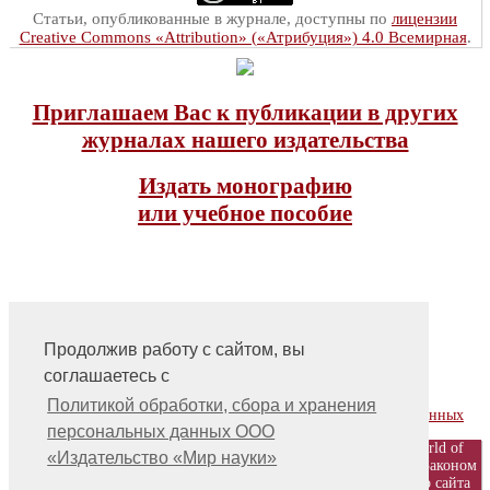
Статьи, опубликованные в журнале, доступны по
лицензии
Creative Commons «Attribution» («Атрибуция») 4.0 Всемирная
.
Приглашаем Вас к публикации в других
журналах нашего издательства
Издать монографию
или учебное пособие
Продолжив работу с сайтом, вы
соглашаетесь с
На главную
Контакты, учредитель, редакция
Политикой обработки, сбора и хранения
Политика обработки, сбора и хранения персональных данных
персональных данных ООО
© ООО «Издательство «Мир науки» \ «Publishing company «World of
«Издательство «Мир науки»
science», LLC Материалы, размещенные на сайте, охраняются Законом
о защите авторских прав. Публикация любых материалов этого сайта