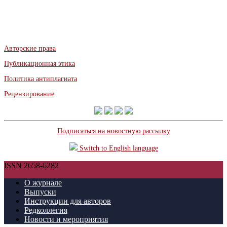
Авторские права
Публикационная этика
Политика антиплагиата
Рецензирование
Подписаться на новостную рассылку
Switch to English language
ISSN 2658-6282
О журнале
Выпуски
Инструкции для авторов
Редколлегия
Новости и мероприятия