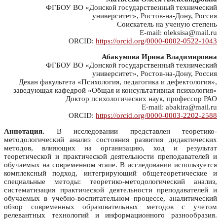
ФГБОУ ВО «Донской государственный технический
университет», Ростов-на-Дону, Россия
Соискатель на ученую степень
E-mail: oleksisa@mail.ru
ORCID:
https://orcid.org/0000-0002-0522-1043
Абакумова Ирина Владимировна
ФГБОУ ВО «Донской государственный технический
университет», Ростов-на-Дону, Россия
Декан факультета «Психология, педагогика и дефектология»,
заведующая кафедрой «Общая и консультативная психология»
Доктор психологических наук, профессор РАО
E-mail: abakira@mail.ru
ORCID:
https://orcid.org/0000-0003-2202-2588
Аннотация.
В исследовании представлен теоретико-
методологический анализ состояния развития дидактических
методов, влияющих на организацию, ход и результат
теоретической и практической деятельности преподавателей и
обучаемых на современном этапе. В исследовании используется
комплексный подход, интегрирующий общетеоретические и
специальные методы: теоретико-методологический анализ,
систематизация практической деятельности преподавателей и
обучаемых в учебно-воспитательном процессе, аналитический
обзор современных образовательных методов с учетом
релевантных технологий и информационного разнообразия.