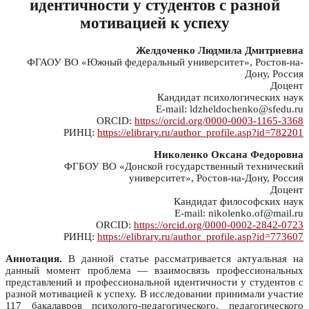
идентичности у студентов с разной
мотивацией к успеху
Желдоченко Людмила Дмитриевна
ФГАОУ ВО «Южный федеральный университет», Ростов-на-
Дону, Россия
Доцент
Кандидат психологических наук
E-mail: ldzheldochenko@sfedu.ru
ORCID:
https://orcid.org/0000-0003-1165-3368
РИНЦ:
https://elibrary.ru/author_profile.asp?id=782201
Николенко Оксана Федоровна
ФГБОУ ВО «Донской государственный технический
университет», Ростов-на-Дону, Россия
Доцент
Кандидат философских наук
E-mail: nikolenko.of@mail.ru
ORCID:
https://orcid.org/0000-0002-2842-0723
РИНЦ:
https://elibrary.ru/author_profile.asp?id=773607
Аннотация.
В данной статье рассматривается актуальная на
данный момент проблема — взаимосвязь профессиональных
представлений и профессиональной идентичности у студентов с
разной мотивацией к успеху. В исследовании принимали участие
117 бакалавров психолого-педагогического, педагогического