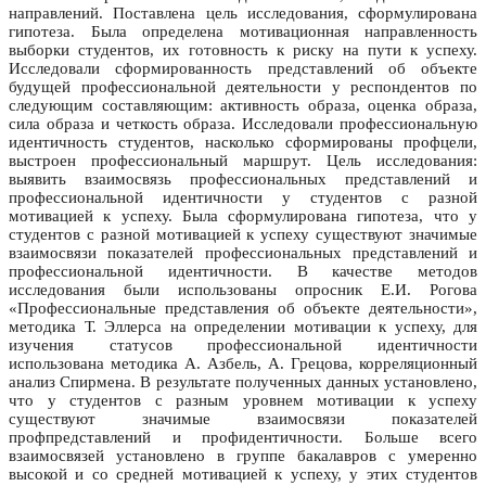
направлений. Поставлена цель исследования, сформулирована
гипотеза. Была определена мотивационная направленность
выборки студентов, их готовность к риску на пути к успеху.
Исследовали сформированность представлений об объекте
будущей профессиональной деятельности у респондентов по
следующим составляющим: активность образа, оценка образа,
сила образа и четкость образа. Исследовали профессиональную
идентичность студентов, насколько сформированы профцели,
выстроен профессиональный маршрут. Цель исследования:
выявить взаимосвязь профессиональных представлений и
профессиональной идентичности у студентов с разной
мотивацией к успеху. Была сформулирована гипотеза, что у
студентов с разной мотивацией к успеху существуют значимые
взаимосвязи показателей профессиональных представлений и
профессиональной идентичности. В качестве методов
исследования были использованы опросник Е.И. Рогова
«Профессиональные представления об объекте деятельности»,
методика Т. Эллерса на определении мотивации к успеху, для
изучения статусов профессиональной идентичности
использована методика А. Азбель, А. Грецова, корреляционный
анализ Спирмена. В результате полученных данных установлено,
что у студентов с разным уровнем мотивации к успеху
существуют значимые взаимосвязи показателей
профпредставлений и профидентичности. Больше всего
взаимосвязей установлено в группе бакалавров с умеренно
высокой и со средней мотивацией к успеху, у этих студентов