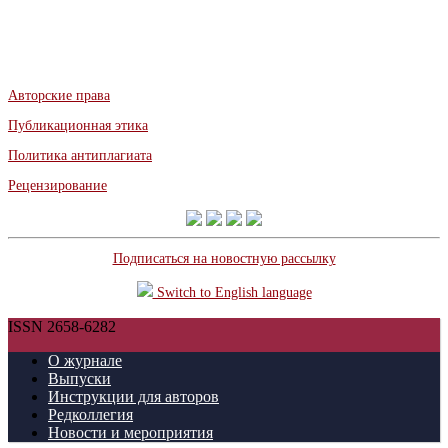
Авторские права
Публикационная этика
Политика антиплагиата
Рецензирование
Подписаться на новостную рассылку
Switch to English language
ISSN 2658-6282
О журнале
Выпуски
Инструкции для авторов
Редколлегия
Новости и мероприятия