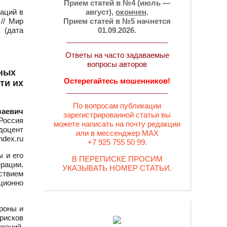
Прием статей в №4 (июль —
аций в
август),
окончен
.
// Мир
Прием статей в №5 начнется
 (дата
01.09.2026.
Ответы на часто задаваемые
вопросы авторов
йных
Остерегайтесь мошенников!
ти их
По вопросам публикации
лаевич
зарегистрированной статьи вы
Россия
можете написать на почту редакции
 доцент
или в мессенджер MAX
ndex.ru
+7 925 755 50 99.
 и его
В ПЕРЕПИСКЕ ПРОСИМ
рации.
УКАЗЫВАТЬ НОМЕР СТАТЬИ.
ствием
ционно
роны и
рисков
жений.