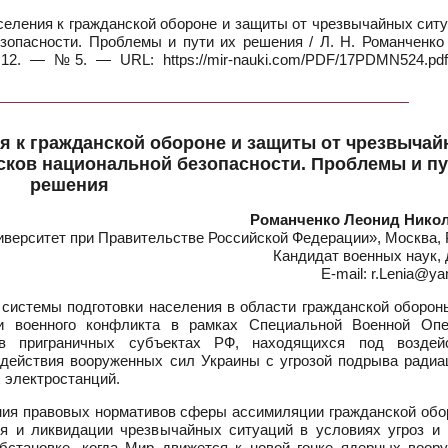
селения к гражданской обороне и защиты от чрезвычайных ситу
зопасности. Проблемы и пути их решения / Л. Н. Романченко 
12. — №5. — URL: https://mir-nauki.com/PDF/17PDMN524.pdf
я к гражданской обороне и защиты от чрезвыча
исков национальной безопасности. Проблемы и пу
решения
Романченко Леонид Нико
ерситет при Правительстве Российской Федерации», Москва, 
Кандидат военных наук,
E-mail: r.Lenia@ya
системы подготовки населения в области гражданской обороны
и военного конфликта в рамках Специальной Военной Опе
в приграничных субъектах РФ, находящихся под воздей
оздействия вооруженных сил Украины с угрозой подрыва радиа
 электростанций.
ния правовых нормативов сферы ассимиляции гражданской обо
я и ликвидации чрезвычайных ситуаций в условиях угроз и 
бстановке, когда Мир движется к новой гонке ядерных воору