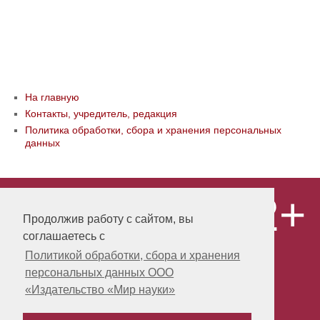
На главную
Контакты, учредитель, редакция
Политика обработки, сбора и хранения персональных
данных
12+
© ООО «Издательство «Мир науки» \
«Publishing company «World of science»,
Продолжив работу с сайтом, вы
LLC Материалы, размещенные на сайте,
соглашаетесь с
охраняются Законом о защите авторских
прав. Публикация любых материалов
Политикой обработки, сбора и хранения
этого сайта запрещена без
персональных данных ООО
предварительного согласования с
издательством. Авторские права на
«Издательство «Мир науки»
размещенные на сайте научные
публикации принадлежат их авторам.