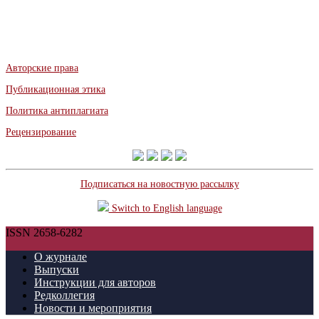
Авторские права
Публикационная этика
Политика антиплагиата
Рецензирование
Подписаться на новостную рассылку
Switch to English language
ISSN 2658-6282
О журнале
Выпуски
Инструкции для авторов
Редколлегия
Новости и мероприятия