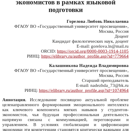
экономистов в рамках языковой
подготовки
Горелова Любовь Николаевна
ФГАОУ ВО «Государственный университет просвещения»,
Москва, Россия
Доцент
Кандидат филологических наук, доцент
E-mail: gorelova.ln@mail.ru
ORCID:
https://orcid.org/0000-0003-1914-1105
РИНЦ:
https://elibrary.ru/author_profile.asp?id=779664
Калашникова Надежда Владимировна
ФГАОУ ВО «Государственный университет просвещения»,
Москва, Россия
Старший преподаватель
E-mail: nadezhda_73@bk.ru
РИНЦ:
https://elibrary.ru/author_profile.asp?id=1074964
Аннотация.
Исследование посвящено актуальной проблеме
целенаправленного формирования эмоционального интеллекта
как ключевого компонента мягких навыков у студентов-
экономистов, чья будущая профессиональная деятельность
напрямую связана с коммуникацией, переговорами и
управлением. В условиях глобализации и цифровизации
экономики эти компетенции становятся критически важными для