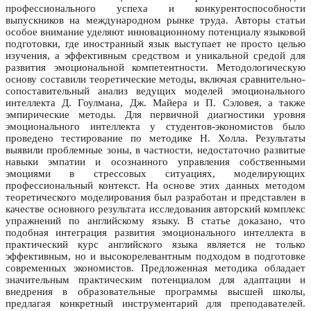
профессионального успеха и конкурентоспособности
выпускников на международном рынке труда. Авторы статьи
особое внимание уделяют инновационному потенциалу языковой
подготовки, где иностранный язык выступает не просто целью
изучения, а эффективным средством и уникальной средой для
развития эмоциональной компетентности. Методологическую
основу составили теоретические методы, включая сравнительно-
сопоставительный анализ ведущих моделей эмоционального
интеллекта Д. Гоулмана, Дж. Майера и П. Сэловея, а также
эмпирические методы. Для первичной диагностики уровня
эмоционального интеллекта у студентов-экономистов было
проведено тестирование по методике Н. Холла. Результаты
выявили проблемные зоны, в частности, недостаточно развитые
навыки эмпатии и осознанного управления собственными
эмоциями в стрессовых ситуациях, моделирующих
профессиональный контекст. На основе этих данных методом
теоретического моделирования был разработан и представлен в
качестве основного результата исследования авторский комплекс
упражнений по английскому языку. В статье доказано, что
подобная интеграция развития эмоционального интеллекта в
практический курс английского языка является не только
эффективным, но и высокорелевантным подходом в подготовке
современных экономистов. Предложенная методика обладает
значительным практическим потенциалом для адаптации и
внедрения в образовательные программы высшей школы,
предлагая конкретный инструментарий для преподавателей.