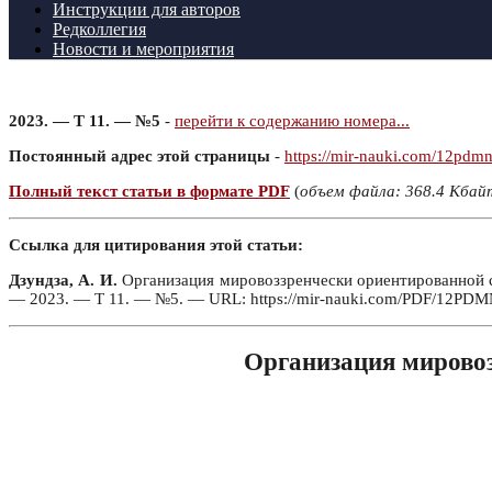
Инструкции для авторов
Редколлегия
Новости и мероприятия
2023. — Т 11. — №5
-
перейти к содержанию номера...
Постоянный адрес этой страницы
-
https://mir-nauki.com/12pdm
Полный текст статьи в формате PDF
(
объем файла: 368.4 Кбай
Ссылка для цитирования этой статьи:
Дзундза, А. И.
Организация мировоззренчески ориентированной сам
— 2023. — Т 11. — №5. — URL: https://mir-nauki.com/PDF/12PDMN
Организация мировоз