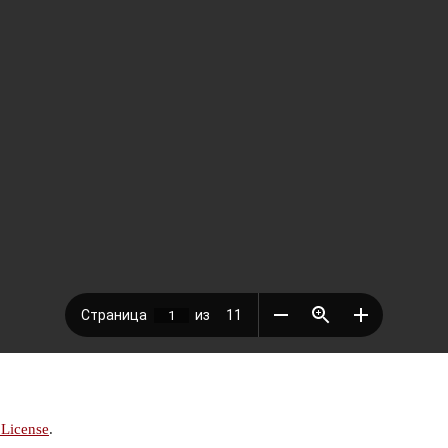
 License
.