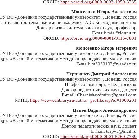
ORCID:
https://orcid.org/0000-0003-1950-3735
Моисеенко Игорь Алексеевич
У ВО «Донецкий государственный университет», Донецк, Россия
слительной математики имени академика А.С. Космодамианского»
Доктор физико-математических наук, профессор
E-mail: mia@donnu.ru
ORCID:
https://orcid.org/0000-0001-9115-7801
Моисеенко Игорь Игоревич
У ВО «Донецкий государственный университет», Донецк, Россия
едры «Высшей математики и методики преподавания математики»
E-mail: m3030103@yandex.ru
Чернышев Дмитрий Алексеевич
У ВО «Донецкий государственный университет», Донецк, Россия
Профессор кафедры «Педагогики»
Доктор педагогических наук, доцент
E-mail: Chernishevdmitry@gmail.com
РИНЦ:
https://www.elibrary.ru/author_profile.asp?id=1000201
Цапов Вадим Александрович
У ВО «Донецкий государственный университет», Донецк, Россия
дры «Высшей математики и методики преподавания математики»
Доктор педагогических наук, доцент
E-mail: tsapva@mail.ru
ORCID:
https://orcid.org/0000-0001-5260-7769