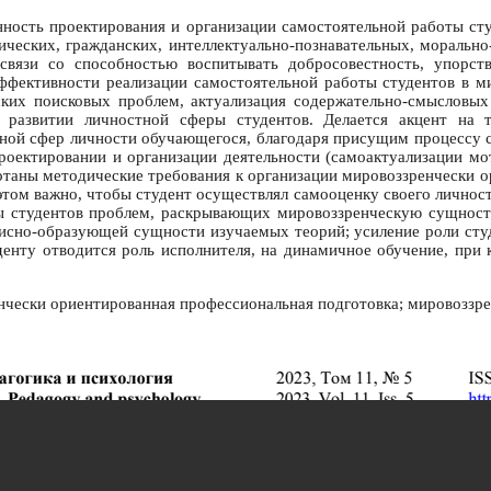
нность проектирования и организации самостоятельной работы ст
ческих, гражданских, интеллектуально-познавательных, морально
связи со способностью воспитывать добросовестность, упорство
эффективности реализации самостоятельной работы студентов в м
еских поисковых проблем, актуализация содержательно-смысловых
 развитии личностной сферы студентов. Делается акцент на 
нной сфер личности обучающегося, благодаря присущим процессу 
роектировании и организации деятельности (самоактуализации мо
ботаны методические требования к организации мировоззренчески 
этом важно, чтобы студент осуществлял самооценку своего личностн
ты студентов проблем, раскрывающих мировоззренческую сущность
азисно-образующей сущности изучаемых теорий; усиление роли сту
денту отводится роль исполнителя, на динамичное обучение, при 
нчески ориентированная профессиональная подготовка; мировоззр