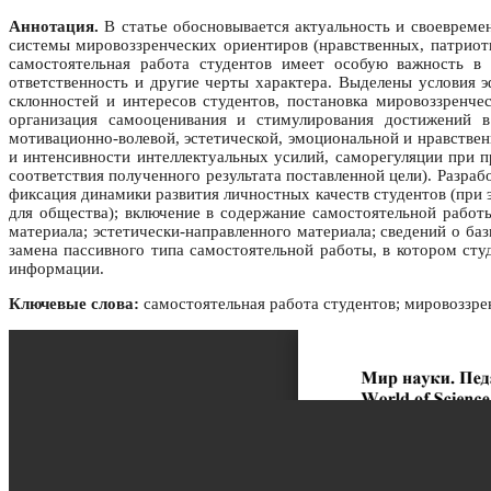
Аннотация.
В статье обосновывается актуальность и своевреме
системы мировоззренческих ориентиров (нравственных, патриоти
самостоятельная работа студентов имеет особую важность в 
ответственность и другие черты характера. Выделены условия 
склонностей и интересов студентов, постановка мировоззренч
организация самооценивания и стимулирования достижений в
мотивационно-волевой, эстетической, эмоциональной и нравстве
и интенсивности интеллектуальных усилий, саморегуляции при п
соответствия полученного результата поставленной цели). Разра
фиксация динамики развития личностных качеств студентов (при 
для общества); включение в содержание самостоятельной рабо
материала; эстетически-направленного материала; сведений о б
замена пассивного типа самостоятельной работы, в котором сту
информации.
Ключевые слова:
самостоятельная работа студентов; мировоззре