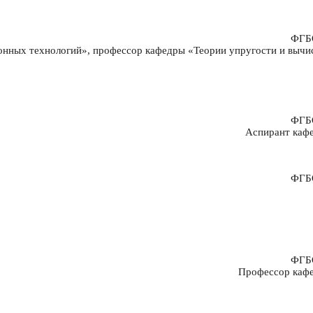
ФГБО
онных технологий», профессор кафедры «Теории упругости и вычи
ФГБО
Аспирант каф
ФГБО
ФГБО
Профессор кафе