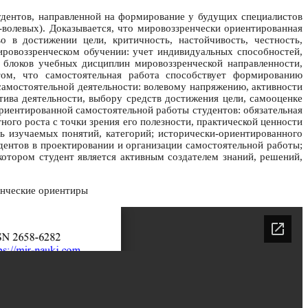
удентов, направленной на формирование у будущих специалистов
-волевых). Доказывается, что мировоззренчески ориентированная
 в достижении цели, критичность, настойчивость, честность,
ировоззренческом обучении: учет индивидуальных способностей,
 блоков учебных дисциплин мировоззренческой направленности,
том, что самостоятельная работа способствует формированию
самостоятельной деятельности: волевому напряжению, активности
тива деятельности, выбору средств достижения цели, самооценке
ориентированной самостоятельной работы студентов: обязательная
ого роста с точки зрения его полезности, практической ценности
 изучаемых понятий, категорий; исторически-ориентированного
дентов в проектировании и организации самостоятельной работы;
котором студент является активным создателем знаний, решений,
енческие ориентиры