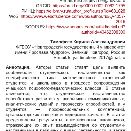
E-mail: mikhail.pevzner@novsu.ru
ORCID:
https://orcid.org/0000-0002-0082-1795
РИНЦ:
https://elibrary.ru/author_profile.asp?id=631828
WoS:
https://www.webofscience.com/wos/author/rid/Q-4057-
2016
SCOPUS:
https://www.scopus.com/authid/detail.url?
authorId=40462308300
Тимофеев Кирилл Александрович
ФГБОУ «Новгородский государственный университет
имени Ярослава Мудрого», Великий Новгород, Россия
E-mail: kirya_timofeev_2017@mail.ru
Аннотация.
Авторы статьи ставят цель выявить
особенности студенческого наставничества как
специфического типа межличностных отношений
студентов и школьников в процессе сопровождения
учащихся психолого-педагогических классов. В статье
отмечается, что студенческое наставничество
способствует развитию у школьников коммуникативных,
аналитических умений и творческих способностей, а у
студентов — профессиональных компетенций,
организаторских навыков и лидерских качеств. В статье
представлены результаты анкетирования школьников,
отражающие их опыт взаимодействия со студентами-
наставниками в различных видах деятельности, а также