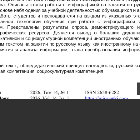
ёва. Описаны этапы работы с инфографикой на занятии по ру
основе наблюдения за учебной деятельностью обучающихся и а
аботы студентов и преподавателя на каждом из указанных эта
санной технологии обучения при работе с инфографикой 
ом. Представлены результаты опроса, демонстрирующего и
графических ресурсов. Делается вывод о больших дидакти
кативной и социокультурной компетенций иностранных обучаю
м текстом на занятии по русскому языку как иностранному на
приятия и анализа информации, этапа преобразования информ
 текст; общедидактический принцип наглядности; русский яз
ная компетенция; социокультурная компетенция