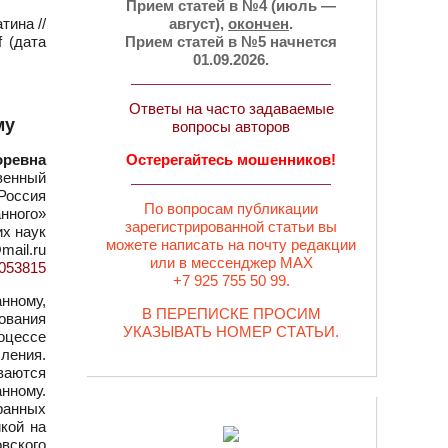
Прием статей в №4 (июль —
тина //
август),
окончен
.
 (дата
Прием статей в №5 начнется
01.09.2026.
Ответы на часто задаваемые
му
вопросы авторов
оревна
Остерегайтесь мошенников!
венный
 Россия
По вопросам публикации
анного»
зарегистрированной статьи вы
их наук
можете написать на почту редакции
@mail.ru
или в мессенджер MAX
=1053815
+7 925 755 50 99.
анному,
В ПЕРЕПИСКЕ ПРОСИМ
ования
УКАЗЫВАТЬ НОМЕР СТАТЬИ.
оцессе
ления.
ваются
нному.
ранных
кой на
вского