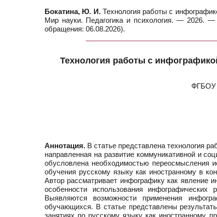
Бокатина, Ю. И.
Технология работы с инфографикой
Мир науки. Педагогика и психология. — 2026. — 
обращения: 06.08.2026).
Технология работы с инфографикой
ФГБОУ 
Аннотация.
В статье представлена технология раб
направленная на развитие коммуникативной и со
обусловлена необходимостью переосмысления ис
обучения русскому языку как иностранному в ко
Автор рассматривает инфографику как явление и
особенности использования инфографических р
Выявляются возможности применения инфогра
обучающихся. В статье представлены результаты
занятиях по русскому языку как иностранному, п