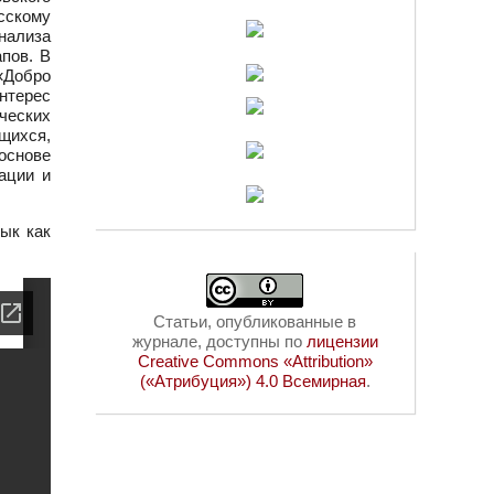
сскому
нализа
пов. В
«Добро
нтерес
ческих
щихся,
 основе
ации и
ык как
Статьи, опубликованные в
журнале, доступны по
лицензии
Creative Commons «Attribution»
(«Атрибуция») 4.0 Всемирная
.