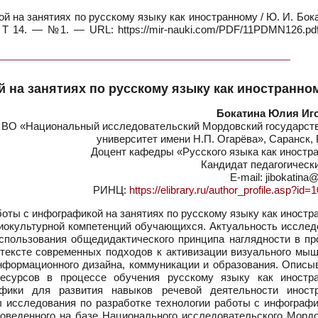
 на занятиях по русскому языку как иностранному / Ю. И. Бока
Т 14. — №1. — URL: https://mir-nauki.com/PDF/11PDMN126.pdf
 на занятиях по русскому языку как иностранно
Бокатина Юлия Иг
ВО «Национальный исследовательский Мордовский государст
университет имени Н.П. Огарёва», Саранск,
Доцент кафедры «Русского языка как иностр
Кандидат педагогическ
E-mail: jibokatina
РИНЦ:
https://elibrary.ru/author_profile.asp?id
оты с инфографикой на занятиях по русскому языку как иностр
циокультурной компетенций обучающихся. Актуальность исслед
пользования общедидактического принципа наглядности в пр
нтексте современных подходов к активизации визуального мыш
нформационного дизайна, коммуникации и образования. Описы
есурсов в процессе обучения русскому языку как иностра
фики для развития навыков речевой деятельности иност
 исследования по разработке технологии работы с инфографи
роведенного на базе Национального исследовательского Мордо