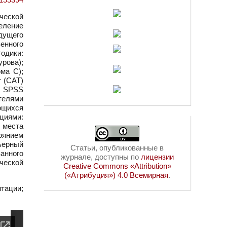
ческой
еление
дущего
енного
одики:
урова);
ма С);
 (САТ)
м SPSS
телями
ющихся
циями:
 места
оянием
ьерный
Статьи, опубликованные в
анного
журнале, доступны по
лицензии
ческой
Creative Commons «Attribution»
(«Атрибуция») 4.0 Всемирная
.
нтации;