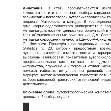
Аннотация.
В стать рассматриваются некото
компетентности и ценностного выбора карьерно
взаимосвязи показателей аутопсихологической ко
педагога. Материалы и методы. В исследовани
гуманитарно-педагогического университета в во
методика диагностики ценностных ориентаций в к
тест «Смысложизненных ориентаций» Д.А. Леонт
методика самооценки личности (Дембо-Рубинштей
Э. Шострома. Проведён корреляционный анализ
Statistics v. 23, который предоставил воз
аутопсихологической компетентности и карье
выражены взаимосвязи показателей аутопсихоло
профессиональная компетентность, менеджмен
жительства, служение и интеграция стилей жиз
поможет избежать импульсивных решений, сам
маршрут. Аутопсихологическая компетентность 
выбора карьерной траектории, отвечающей индив
деятельности.
Ключевые слова:
аутопсихологическая компетент
ценностный выбор; педагог