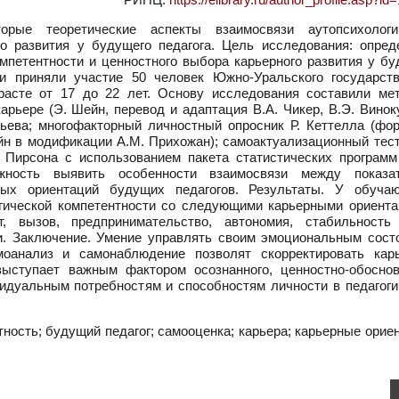
рые теоретические аспекты взаимосвязи аутопсихологи
го развития у будущего педагога. Цель исследования: опред
мпетентности и ценностного выбора карьерного развития у бу
и приняли участие 50 человек Южно-Уральского государств
зрасте от 17 до 22 лет. Основу исследования составили мет
арьере (Э. Шейн, перевод и адаптация В.А. Чикер, В.Э. Винок
ьева; многофакторный личностный опросник Р. Кеттелла (фор
н в модификации А.М. Прихожан); самоактуализационный тест
 Пирсона с использованием пакета статистических програм
можность выявить особенности взаимосвязи между показа
рных ориентаций будущих педагогов. Результаты. У обуча
гической компетентности со следующими карьерными ориента
т, вызов, предпринимательство, автономия, стабильность
ни. Заключение. Умение управлять своим эмоциональным сост
оанализ и самонаблюдение позволят скорректировать кар
выступает важным фактором осознанного, ценностно-обоснов
идуальным потребностям и способностям личности в педагоги
ность; будущий педагог; самооценка; карьера; карьерные орие