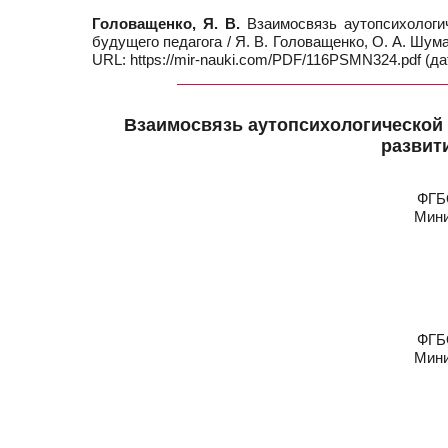
Головащенко, Я. В.
Взаимосвязь аутопсихологич
будущего педагога / Я. В. Головащенко, О. А. Шум
URL: https://mir-nauki.com/PDF/116PSMN324.pdf (да
Взаимосвязь аутопсихологической 
развит
ФГБ
Мини
ФГБ
Мини