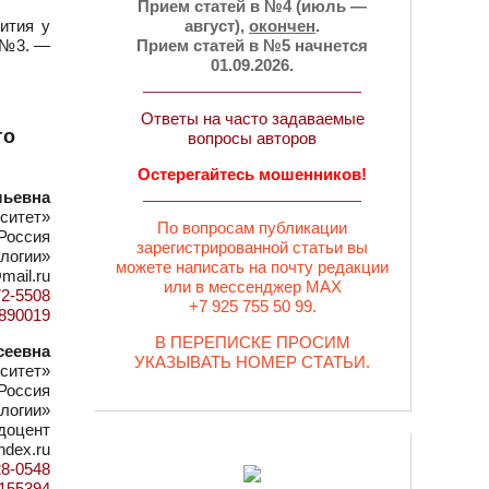
Прием статей в №4 (июль —
ития у
август),
окончен
.
— №3. —
Прием статей в №5 начнется
01.09.2026.
Ответы на часто задаваемые
го
вопросы авторов
Остерегайтесь мошенников!
льевна
ситет»
По вопросам публикации
Россия
зарегистрированной статьи вы
логии»
можете написать на почту редакции
mail.ru
или в мессенджер MAX
72-5508
+7 925 755 50 99.
d=890019
В ПЕРЕПИСКЕ ПРОСИМ
сеевна
УКАЗЫВАТЬ НОМЕР СТАТЬИ.
ситет»
Россия
логии»
 доцент
ndex.ru
28-0548
d=155394