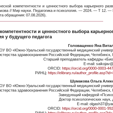
еской компетентности и ценностного выбора карьерного разв
акова // Мир науки. Педагогика и психология. — 2024. — Т 12. 
та обращения: 07.08.2026).
компетентности и ценностного выбора карьерно
ия у будущего педагога
Головащенко Яна Вита
ОУ ВО «Южно-Уральский государственный медицинский универ
стерства здравоохранения Российской Федерации, Челябинск, 
Старший преподаватель кафедры «Био
E-mail: saikojav@
ORCID:
https://orcid.org/0000-0003-44
РИНЦ:
https://elibrary.ru/author_profile.asp?i
Шумакова Ольга Алек
ОУ ВО «Южно-Уральский государственный медицинский универ
стерства здравоохранения Российской Федерации, Челябинск, 
Заведующий кафедрой «Психо
Доктор психологических наук,
E-mail: olgash37@ya
ORCID:
https://orcid.org/0000-0001-99
РИНЦ:
https://elibrary.ru/author_profile.asp?i