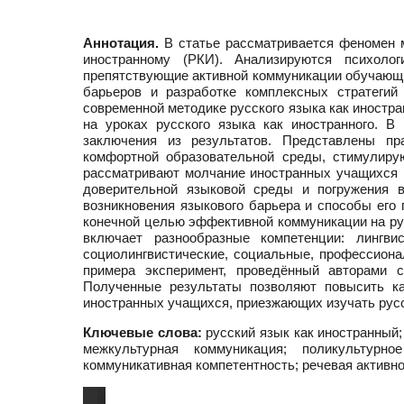
Аннотация.
В статье рассматривается феномен м
иностранному (РКИ). Анализируются психолог
препятствующие активной коммуникации обучающи
барьеров и разработке комплексных стратегий
современной методике русского языка как иностр
на уроках русского языка как иностранного. В
заключения из результатов. Представлены п
комфортной образовательной среды, стимулиру
рассматривают молчание иностранных учащихся на
доверительной языковой среды и погружения 
возникновения языкового барьера и способы его
конечной целью эффективной коммуникации на ру
включает разнообразные компетенции: лингвис
социолингвистические, социальные, профессиона
примера эксперимент, проведённый авторами 
Полученные результаты позволяют повысить ка
иностранных учащихся, приезжающих изучать русс
Ключевые слова:
русский язык как иностранный;
межкультурная коммуникация; поликультурно
коммуникативная компетентность; речевая активн