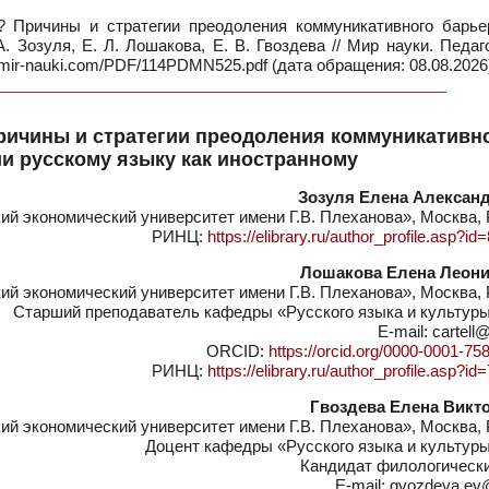
 Причины и стратегии преодоления коммуникативного барье
. Зозуля, Е. Л. Лошакова, Е. В. Гвоздева // Мир науки. Педаг
/mir-nauki.com/PDF/114PDMN525.pdf (дата обращения: 08.08.2026
ричины и стратегии преодоления коммуникативн
и русскому языку как иностранному
Зозуля Елена Алексан
й экономический университет имени Г.В. Плеханова», Москва, 
РИНЦ:
https://elibrary.ru/author_profile.asp?i
Лошакова Елена Леон
й экономический университет имени Г.В. Плеханова», Москва, 
Старший преподаватель кафедры «Русского языка и культуры
E-mail: cartell
ORCID:
https://orcid.org/0000-0001-75
РИНЦ:
https://elibrary.ru/author_profile.asp?i
Гвоздева Елена Викт
й экономический университет имени Г.В. Плеханова», Москва, 
Доцент кафедры «Русского языка и культуры
Кандидат филологически
E-mail: gvozdeva.ev