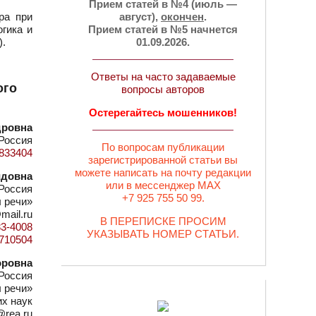
Прием статей в №4 (июль —
ра при
август),
окончен
.
огика и
Прием статей в №5 начнется
).
01.09.2026.
Ответы на часто задаваемые
ого
вопросы авторов
Остерегайтесь мошенников!
дровна
Россия
По вопросам публикации
d=833404
зарегистрированной статьи вы
можете написать на почту редакции
идовна
или в мессенджер MAX
Россия
+7 925 755 50 99.
 речи»
@mail.ru
В ПЕРЕПИСКЕ ПРОСИМ
83-4008
УКАЗЫВАТЬ НОМЕР СТАТЬИ.
d=710504
оровна
Россия
 речи»
х наук
@rea.ru