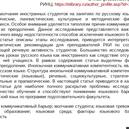
РИНЦ:
https://elibrary.ru/author_profile.asp?i
олчания иностранных студентов на занятиях по русскому язы
ические, лингвистические, культурные и методические фа
хся. Особое внимание уделяется типологии причин коммуника
 их преодоления. Данное исследование представляется ва
анного ввиду недостаточности способов исключения языкового 
 статье описаны этапы исследования, приводятся интерпрет
рактические рекомендации для преподавателей РКИ по со
ющей речевую активность студентов. Большинство исследов
 уроках русского языка как иностранного как следствие отсу
в неё учащихся. В рамках содержания статьи выделены ф
 преодоления. Иноязычная коммуникативная компетентность яв
сском языке. Структура иноязычной коммуникативной компетен
тические (языковые), речевые, социокультурные, стратегич
льные и прагматические. В настоящей статье приводится в ка
статьи для наиболее полного раскрытия проблемы исследо
чество обучения и способствуют понижению языкового бар
кий язык по программе подготовительного факультета.
 коммуникативный барьер; молчание студента; языковая трево
е образование; языковая среда; факторы языкового ба
ость