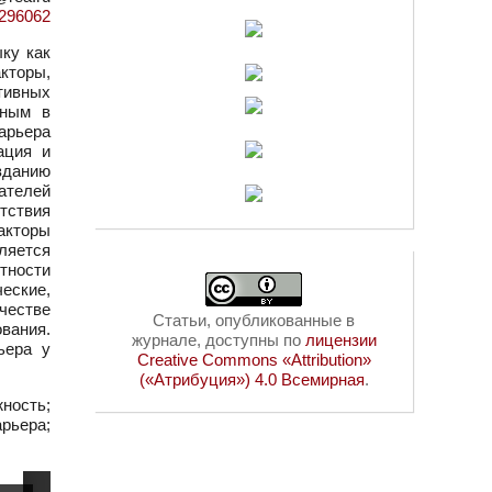
d=296062
ку как
кторы,
тивных
жным в
барьера
ация и
зданию
ателей
тствия
акторы
ляется
тности
еские,
честве
Статьи, опубликованные в
вания.
журнале, доступны по
лицензии
ьера у
Creative Commons «Attribution»
(«Атрибуция») 4.0 Всемирная
.
жность;
рьера;