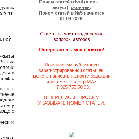
Прием статей в №4 (июль —
удущих
август),
окончен
.
//mir-
Прием статей в №5 начнется
01.09.2026.
Ответы на часто задаваемые
стей
вопросы авторов
Остерегайтесь мошенников!
и-кызы
 Россия
По вопросам публикации
хологии
зарегистрированной статьи вы
досуга
можете написать на почту редакции
mail.ru
или в мессенджер MAX
+7 925 755 50 99.
стного
ижение
В ПЕРЕПИСКЕ ПРОСИМ
лодежи
УКАЗЫВАТЬ НОМЕР СТАТЬИ.
стям у
ающего
ческих
ходов,