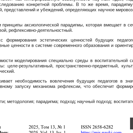
следованию конкретной проблемы. В то же время, парадигму
й, представлений и убеждений, определяющих научное мировоз
и принципы аксиологической парадигмы, которая вмещает в се
вой, рефлексивно-деятельностный.
с формирования эстетических ценностей будущих педагог
ные ценности в системе современного образования и ориентир
имости моделирования специально среды в воспитательной с
ы: целе-результативный, пространственно-предметный, культ
ческий.
кивает необходимость вовлечения будущих педагогов в зна
вному запуску механизма рефлексии, что обеспечит формир
ти; методология; парадигма; подход; научный подход; воспита