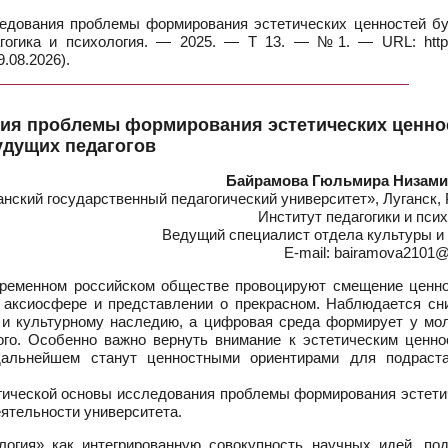
едования проблемы формирования эстетических ценностей б
агогика и психология. — 2025. — Т 13. — №1. — URL: https:
.08.2026).
ния проблемы формирования эстетических ценно
удущих педагогов
Байрамова Гюльмира Низам
ский государственный педагогический университет», Луганск,
Институт педагогики и пси
Ведущий специалист отдела культуры и 
E-mail: bairamova2101@
еменном российском обществе провоцируют смещение ценно
в аксиосфере и представлении о прекрасном. Наблюдается сн
е и культурному наследию, а цифровая среда формирует у мо
ого. Особенно важно вернуть внимание к эстетическим ценно
дальнейшем станут ценностными ориентирами для подраст
огической основы исследования проблемы формирования эстети
еятельности университета.
логия» как интегрированную совокупность научных идей, под