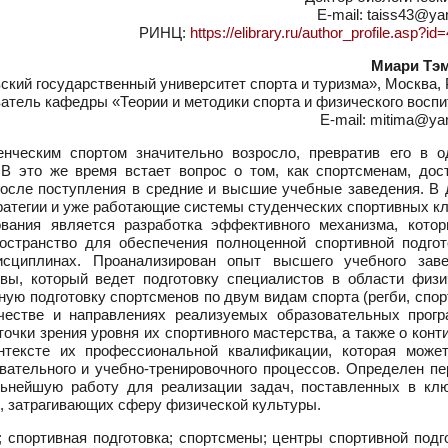
E-mail: taiss43@ya
РИНЦ:
https://elibrary.ru/author_profile.asp?i
Миари Тэ
кий государственный университет спорта и туризма», Москва, 
атель кафедры «Теории и методики спорта и физического воспи
E-mail: mitima@ya
ческим спортом значительно возросло, превратив его в о
В это же время встает вопрос о том, как спортсменам, дос
после поступления в средние и высшие учебные заведения. В 
ратегии и уже работающие системы студенческих спортивных к
вания является разработка эффективного механизма, кото
странство для обеспечения полноценной спортивной подгот
сциплинах. Проанализирован опыт высшего учебного заве
квы, который ведет подготовку специалистов в области физи
ную подготовку спортсменов по двум видам спорта (регби, спо
честве и направлениях реализуемых образовательных прогр
точки зрения уровня их спортивного мастерства, а также о конт
онтексте их профессиональной квалификации, которая може
вательного и учебно-тренировочного процессов. Определен пе
льнейшую работу для реализации задач, поставленных в кл
, затрагивающих сферу физической культуры.
 спортивная подготовка; спортсмены; центры спортивной подг