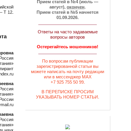
Прием статей в №4 (июль —
ийской
август),
окончен
.
— Т 12.
Прием статей в №5 начнется
01.09.2026.
Ответы на часто задаваемые
рта
вопросы авторов
Остерегайтесь мошенников!
ировна
Россия
По вопросам публикации
итания»
зарегистрированной статьи вы
пирант
можете написать на почту редакции
dex.ru
или в мессенджер MAX
+7 925 755 50 99.
реевна
Россия
В ПЕРЕПИСКЕ ПРОСИМ
тания»
УКАЗЫВАТЬ НОМЕР СТАТЬИ.
России
mail.ru
лаевна
Россия
тания»
их наук