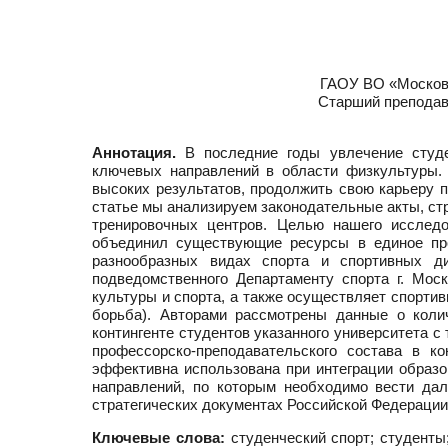
ГАОУ ВО «Московс
Старший преподав
Аннотация.
В последние годы увлечение студен
ключевых направлений в области физкультуры. 
высоких результатов, продолжить свою карьеру 
статье мы анализируем законодательные акты, ст
тренировочных центров. Целью нашего исследо
объединил существующие ресурсы в единое про
разнообразных видах спорта и спортивных ди
подведомственного Департаменту спорта г. Мос
культуры и спорта, а также осуществляет спортив
борьба). Авторами рассмотрены данные о коли
контингенте студентов указанного университета с 
профессорско-преподавательского состава в к
эффективна использована при интеграции образо
направлений, по которым необходимо вести да
стратегических документах Российской Федерации
Ключевые слова:
студенческий спорт; студенты;