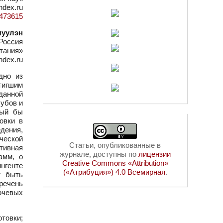
ndex.ru
d=473615
муулэн
Россия
тания»
ndex.ru
дно из
тигшим
данной
лубов и
рый бы
овки в
дения,
ческой
Статьи, опубликованные в
ртивная
журнале, доступны по
лицензии
амм, о
Creative Commons «Attribution»
ингенте
(«Атрибуция») 4.0 Всемирная
.
т быть
речень
ючевых
отовки;