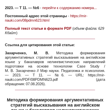
2023. — Т 11. — №6
-
перейти к содержанию номера...
Постоянный адрес этой страницы
-
https://mir-
nauki.com/08pdmn623.html
Полный текст статьи в формате PDF
(
объем файла: 629
Кбайт
)
Ссылка для цитирования этой статьи:
Захарченко, М. В.
Методика формирования
аргументативных стратегий высказывания на английском
языке у бакалавров нелингвистических направлений
подготовки на основе технологии Case Study /
М. В. Захарченко // Мир науки. Педагогика и психология.
— 2023. — Т 11. — №6. — URL: https://mir-
nauki.com/PDF/08PDMN623.pdf (дата
обращения: 07.08.2026).
Методика формирования аргументативных
стратегий высказывания на английском