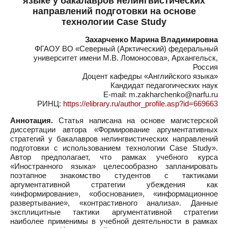
языке у бакалавров нелингвистических
направлений подготовки на основе
технологии Case Study
Захарченко Марина Владимировна
ФГАОУ ВО «Северный (Арктический) федеральный
университет имени М.В. Ломоносова», Архангельск,
Россия
Доцент кафедры «Английского языка»
Кандидат педагогических наук
E-mail: m.zakharchenko@narfu.ru
РИНЦ:
https://elibrary.ru/author_profile.asp?id=669663
Аннотация.
Статья написана на основе магистерской
диссертации автора «Формирование аргументативных
стратегий у бакалавров нелингвистических направлений
подготовки с использованием технологии Case Study».
Автор предполагает, что рамках учебного курса
«Иностранного языка» целесообразно запланировать
поэтапное знакомство студентов с тактиками
аргументативной стратегии убеждения как
«информирование», «обоснование», «информационное
развертывание», «контрастивного анализа». Данные
эксплицитные тактики аргументативной стратегии
наиболее применимы в учебной деятельности в рамках