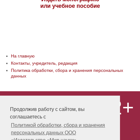
или учебное пособие
На главную
Контакты, учредитель, редакция
Политика обработки, сбора и хранения персональных
данных
12+
© ООО «Издательство «Мир науки» \
«Publishing company «World of science»,
Продолжив работу с сайтом, вы
LLC Материалы, размещенные на сайте,
соглашаетесь с
охраняются Законом о защите авторских
прав. Публикация любых материалов
Политикой обработки, сбора и хранения
этого сайта запрещена без
персональных данных ООО
предварительного согласования с
издательством. Авторские права на