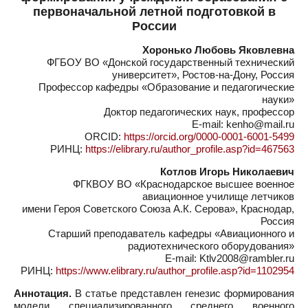
первоначальной летной подготовкой в
России
Хоронько Любовь Яковлевна
ФГБОУ ВО «Донской государственный технический
университет», Ростов-на-Дону, Россия
Профессор кафедры «Образование и педагогические
науки»
Доктор педагогических наук, профессор
E-mail: kenho@mail.ru
ORCID:
https://orcid.org/0000-0001-6001-5499
РИНЦ:
https://elibrary.ru/author_profile.asp?id=467563
Котлов Игорь Николаевич
ФГКВОУ ВО «Краснодарское высшее военное
авиационное училище летчиков
имени Героя Советского Союза А.К. Серова», Краснодар,
Россия
Старший преподаватель кафедры «Авиационного и
радиотехнического оборудования»
E-mail: Ktlv2008@rambler.ru
РИНЦ:
https://www.elibrary.ru/author_profile.asp?id=1102954
Аннотация.
В статье представлен генезис формирования
модели специализированного среднего военного