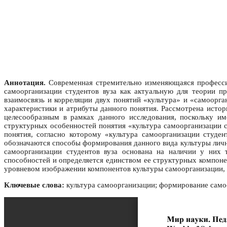
Аннотация.
Современная стремительно изменяющаяся профессио
самоорганизации студентов вуза как актуальную для теории пр
взаимосвязь и корреляции двух понятий «культура» и «самоорга
характеристики и атрибуты данного понятия. Рассмотрена истор
целесообразным в рамках данного исследования, поскольку им
структурных особенностей понятия «культура самоорганизации с
понятия, согласно которому «культура самоорганизации студе
обозначаются способы формирования данного вида культуры личн
самоорганизации студентов вуза основана на наличии у них 
способностей и определяется единством ее структурных компонен
уровневом изображении компонентов культуры самоорганизации, 
Ключевые слова:
культура самоорганизации; формирование самоо