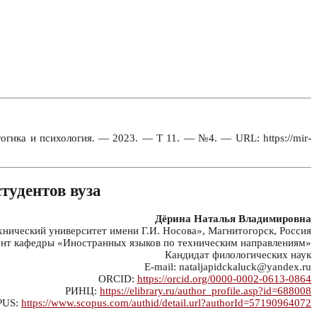
гогика и психология. — 2023. — Т 11. — №4. — URL: https://mir-
тудентов вуза
Дёрина Наталья Владимировна
ический университет имени Г.И. Носова», Магнитогорск, Россия
нт кафедры «Иностранных языков по техническим направлениям»
Кандидат филологических наук
E-mail: nataljapidckaluck@yandex.ru
ORCID:
https://orcid.org/0000-0002-0613-0864
РИНЦ:
https://elibrary.ru/author_profile.asp?id=688008
PUS:
https://www.scopus.com/authid/detail.url?authorId=57190964072