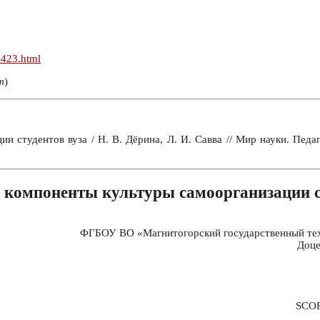
n423.html
т
)
 студентов вуза / Н. В. Дёрина, Л. И. Савва // Мир науки. Педа
компоненты культуры самоорганизации с
ФГБОУ ВО «Магнитогорский государственный техн
Доце
SCO