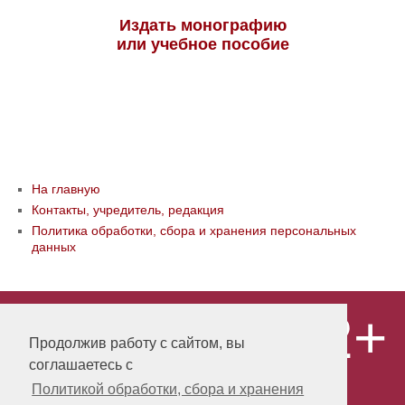
Издать монографию
или учебное пособие
На главную
Контакты, учредитель, редакция
Политика обработки, сбора и хранения персональных
данных
12+
© ООО «Издательство «Мир науки» \
«Publishing company «World of science»,
Продолжив работу с сайтом, вы
LLC Материалы, размещенные на сайте,
соглашаетесь с
охраняются Законом о защите авторских
прав. Публикация любых материалов
Политикой обработки, сбора и хранения
этого сайта запрещена без