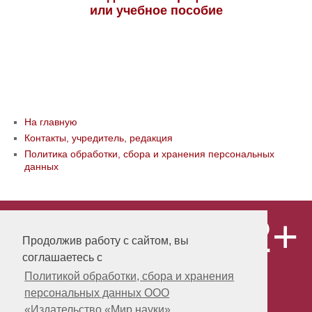
или учебное пособие
На главную
Контакты, учредитель, редакция
Политика обработки, сбора и хранения персональных
данных
12+
© ООО «Издательство «Мир науки» \
«Publishing company «World of science»,
Продолжив работу с сайтом, вы
LLC Материалы, размещенные на сайте,
соглашаетесь с
охраняются Законом о защите авторских
прав. Публикация любых материалов
Политикой обработки, сбора и хранения
этого сайта запрещена без
персональных данных ООО
предварительного согласования с
издательством. Авторские права на
«Издательство «Мир науки»