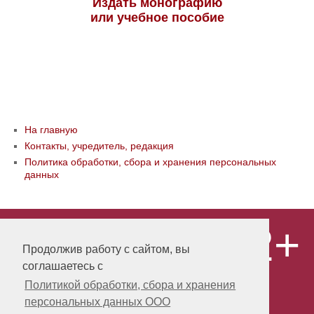
Издать монографию
или учебное пособие
На главную
Контакты, учредитель, редакция
Политика обработки, сбора и хранения персональных
данных
12+
© ООО «Издательство «Мир науки» \
«Publishing company «World of science»,
Продолжив работу с сайтом, вы
LLC Материалы, размещенные на сайте,
соглашаетесь с
охраняются Законом о защите авторских
прав. Публикация любых материалов
Политикой обработки, сбора и хранения
этого сайта запрещена без
персональных данных ООО
предварительного согласования с