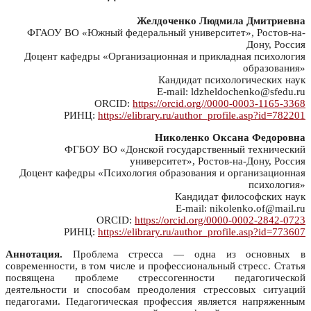
Желдоченко Людмила Дмитриевна
ФГАОУ ВО «Южный федеральный университет», Ростов-на-
Дону, Россия
Доцент кафедры «Организационная и прикладная психология
образования»
Кандидат психологических наук
E-mail: ldzheldochenko@sfedu.ru
ORCID:
https://orcid.org//0000-0003-1165-3368
РИНЦ:
https://elibrary.ru/author_profile.asp?id=782201
Николенко Оксана Федоровна
ФГБОУ ВО «Донской государственный технический
университет», Ростов-на-Дону, Россия
Доцент кафедры «Психология образования и организационная
психология»
Кандидат философских наук
E-mail: nikolenko.of@mail.ru
ORCID:
https://orcid.org/0000-0002-2842-0723
РИНЦ:
https://elibrary.ru/author_profile.asp?id=773607
Аннотация.
Проблема стресса — одна из основных в
современности, в том числе и профессиональный стресс. Статья
посвящена проблеме стрессогенности педагогической
деятельности и способам преодоления стрессовых ситуаций
педагогами. Педагогическая профессия является напряженным