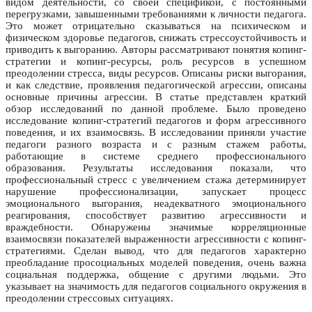
видом деятельности, со своей спецификой, с постоянными
перегрузками, завышенными требованиями к личности педагога.
Это может отрицательно сказываться на психическом и
физическом здоровье педагогов, снижать стрессоустойчивость и
приводить к выгоранию. Авторы рассматривают понятия копинг-
стратегии и копинг-ресурсы, роль ресурсов в успешном
преодолении стресса, виды ресурсов. Описаны риски выгорания,
и как следствие, проявления педагогической агрессии, описаны
основные причины агрессии. В статье представлен краткий
обзор исследований по данной проблеме. Было проведено
исследование копинг-стратегий педагогов и форм агрессивного
поведения, и их взаимосвязь. В исследовании приняли участие
педагоги разного возраста и с разным стажем работы,
работающие в системе среднего профессионального
образования. Результаты исследования показали, что
профессиональный стресс с увеличением стажа детерминирует
нарушение профессионализации, запускает процесс
эмоционального выгорания, неадекватного эмоционального
реагирования, способствует развитию агрессивности и
враждебности. Обнаружены значимые корреляционные
взаимосвязи показателей выраженности агрессивности с копинг-
стратегиями. Сделан вывод, что для педагогов характерно
преобладание просоциальных моделей поведения, очень важна
социальная поддержка, общение с другими людьми. Это
указывает на значимость для педагогов социального окружения в
преодолении стрессовых ситуациях.