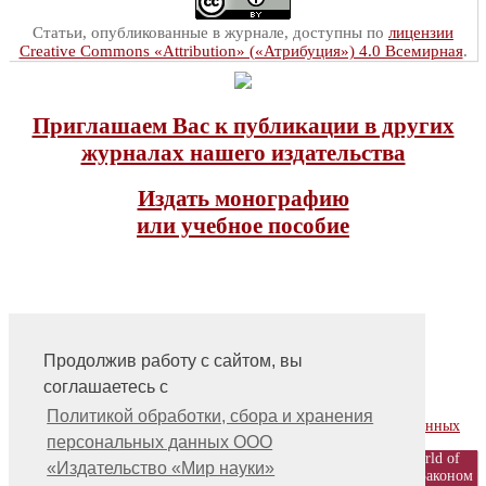
Статьи, опубликованные в журнале, доступны по
лицензии
Creative Commons «Attribution» («Атрибуция») 4.0 Всемирная
.
Приглашаем Вас к публикации в других
журналах нашего издательства
Издать монографию
или учебное пособие
Продолжив работу с сайтом, вы
соглашаетесь с
На главную
Контакты, учредитель, редакция
Политикой обработки, сбора и хранения
Политика обработки, сбора и хранения персональных данных
персональных данных ООО
© ООО «Издательство «Мир науки» \ «Publishing company «World of
«Издательство «Мир науки»
science», LLC Материалы, размещенные на сайте, охраняются Законом