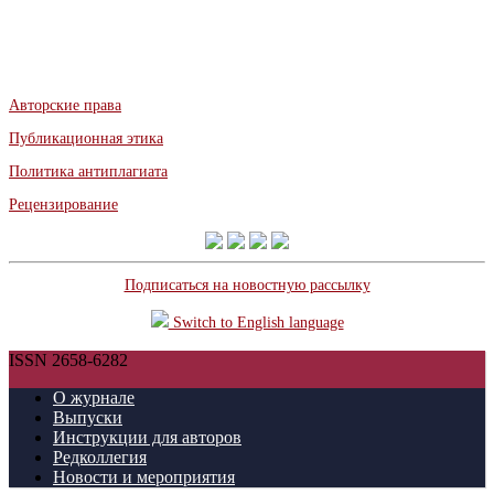
Авторские права
Публикационная этика
Политика антиплагиата
Рецензирование
Подписаться на новостную рассылку
Switch to English language
ISSN 2658-6282
О журнале
Выпуски
Инструкции для авторов
Редколлегия
Новости и мероприятия