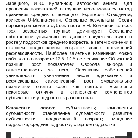
Зарецкого, И.Ю. Кулагиной; авторская анкета. Для
сравнения показателей в группах использовался метод
сравнения средних с помощью T-критерия Стьюдента,
критерия U-Манна-Уитни. Основные результаты. Среди
параметров модели субъектности Е.Н. Волковой во всех
трех возрастных группах доминирует Осознание
собственной уникальности. Данные свидетельствуют о
росте у подростков среднего возраста, а затем снижении в
старшем подростковом возрасте явных проявлений
рефлексивности. Наиболее заметные изменения можно
наблюдать в возрасте 12,5–14,5 лет: снижение Объектной
позиции, рост показателей Свобода выбора и
ответственность за него, Осознания собственной
уникальности, увеличение числа адекватных и
рефлексивных самоописаний, рост эмоционально
позитивной оценки себя как деятеля. Выявлены
некоторые отличия в становлении компонентов
субъектности у подростков разного пола.
Ключевые слова:
субъектность; компоненты
субъектности; становление субъектности; развитие
субъектности; подростковый возраст; младшие
подростки; средние подростки; старшие подростки