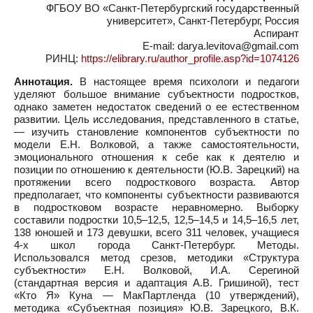
ФГБОУ ВО «Санкт-Петербургский государственный
университет», Санкт-Петербург, Россия
Аспирант
E-mail: darya.levitova@gmail.com
РИНЦ:
https://elibrary.ru/author_profile.asp?id=1074126
Аннотация.
В настоящее время психологи и педагоги
уделяют большое внимание субъектности подростков,
однако заметен недостаток сведений о ее естественном
развитии. Цель исследования, представленного в статье,
— изучить становление компонентов субъектности по
модели Е.Н. Волковой, а также самостоятельности,
эмоционального отношения к себе как к деятелю и
позиции по отношению к деятельности (Ю.В. Зарецкий) на
протяжении всего подросткового возраста. Автор
предполагает, что компоненты субъектности развиваются
в подростковом возрасте неравномерно. Выборку
составили подростки 10,5–12,5, 12,5–14,5 и 14,5–16,5 лет,
138 юношей и 173 девушки, всего 311 человек, учащиеся
4-х школ города Санкт-Петербург. Методы.
Использовался метод срезов, методики «Структура
субъектности» Е.Н. Волковой, И.А. Серегиной
(стандартная версия и адаптация А.В. Гришиной), тест
«Кто Я» Куна — МакПартленда (10 утверждений),
методика «Субъектная позиция» Ю.В. Зарецкого, В.К.