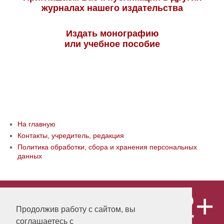
журналах нашего издательства
Издать монографию
или учебное пособие
На главную
Контакты, учредитель, редакция
Политика обработки, сбора и хранения персональных
данных
12+
© ООО «Издательство «Мир науки» \
«Publishing company «World of science»,
Продолжив работу с сайтом, вы
LLC Материалы, размещенные на сайте,
соглашаетесь с
охраняются Законом о защите авторских