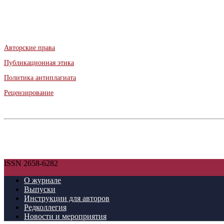
Авторские права
Публикационная этика
Политика антиплагиата
Рецензирование
ISSN 2658-6282
О журнале
Выпуски
Инструкции для авторов
Редколлегия
Новости и мероприятия