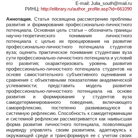
E-mail: Julia_south@mail.ru
РИНЦ:
http://elibrary.ru/author_profile.asp?id=661090
Аннотация.
Статья посвящена рассмотрению проблемы
развития и формирования профессионально-личностного
потенциала. Основная цель статьи – обозначить границы
научно-теоретического понимания личностного
потенциала с целью их проецирования на развитие
профессионально-личностного потенциала студентов
вуза; оценить практическое понимание студентами вуза
сути профессионально-личностного потенциала и условий
его развития; охарактеризовать уровень развития
профессионально-личностного потенциала студентов на
основе самостоятельного субъективного оценивания и
сравнения с объективными показателями академической
успеваемости; представить модель развития
профессионально-личностного потенциала на основе
развития и формирования у студентов вуза
самодетерминированного поведения, включающего
саморефлексию, постепенно развивающуюся в
системную рефлексию. Способность к самодетерминации
и системной рефлексии рассматривается как наивысшая
форма развития личностного потенциала, позволяющая
индивиду управлять своим развитием, адаптируясь к
окружающей среде и трансформируя ее с учетом своих