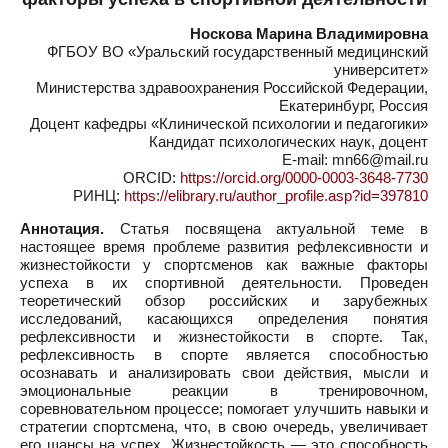
Носкова Марина Владимировна
ФГБОУ ВО «Уральский государственный медицинский
университет»
Министерства здравоохранения Российской Федерации,
Екатеринбург, Россия
Доцент кафедры «Клинической психологии и педагогики»
Кандидат психологических наук, доцент
E-mail: mn66@mail.ru
ORCID:
https://orcid.org/0000-0003-3648-7730
РИНЦ:
https://elibrary.ru/author_profile.asp?id=397810
Аннотация.
Статья посвящена актуальной теме в
настоящее время проблеме развития рефлексивности и
жизнестойкости у спортсменов как важные факторы
успеха в их спортивной деятельности. Проведен
теоретический обзор российских и зарубежных
исследований, касающихся определения понятия
рефлексивности и жизнестойкости в спорте. Так,
рефлексивность в спорте является способностью
осознавать и анализировать свои действия, мысли и
эмоциональные реакции в тренировочном,
соревновательном процессе; помогает улучшить навыки и
стратегии спортсмена, что, в свою очередь, увеличивает
его шансы на успех. Жизнестойкость — это способность