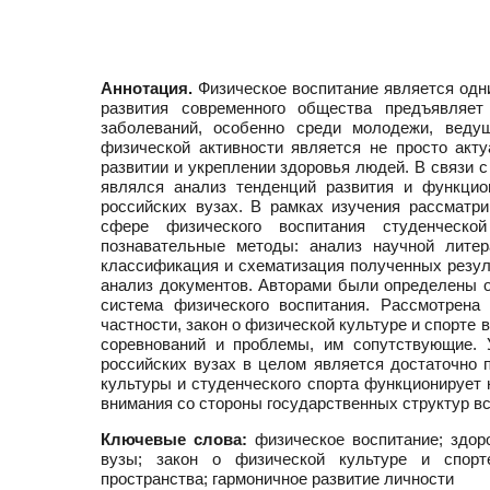
Аннотация.
Физическое воспитание является одн
развития современного общества предъявляет
заболеваний, особенно среди молодежи, веду
физической активности является не просто акт
развитии и укреплении здоровья людей. В связи 
являлся анализ тенденций развития и функцио
российских вузах. В рамках изучения рассмат
сфере физического воспитания студенческо
познавательные методы: анализ научной лите
классификация и схематизация полученных резул
анализ документов. Авторами были определены о
система физического воспитания. Рассмотрена
частности, закон о физической культуре и спорте
соревнований и проблемы, им сопутствующие. 
российских вузах в целом является достаточно 
культуры и студенческого спорта функционирует
внимания со стороны государственных структур вс
Ключевые слова:
физическое воспитание; здоро
вузы; закон о физической культуре и спорте
пространства; гармоничное развитие личности