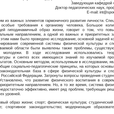
Заведующая кафедрой
Доктор педагогических наук, пр
E-mail: int@spor
им из важных элементов гармоничного развития личности. Спе
 особые требования к организму человека. Большое коли
щей гиподинамичный образ жизни, говорит о том, что пов
уальным направлением, а одной из важных и приоритетных з
с этим нами было проведено исследование, основной задачей к
нирования современной системы физической культуры и сп
риваемой области были выявлены также проблемы, существу
й молодежи. В ходе исследования использовались теор
ратуры и синтез всех имеющихся знаний по изучаемой про
ьтатов. Основным методом, используемым в исследовании, яв
бщие социально-педагогические принципы, на которых основы
 законодательная база в сфере физической культуры и спо
 в Российской Федерации. Затронуты вопросы проведения студе
Установлено, что развитие физического воспитания в совре
приоритетным направлением. Но, в то же время, система физи
 недостаточно эффективно, имеет ряд проблем, требующих реш
ех уровней.
вый образ жизни; спорт; физическая культура; студенческий 
; спортивное законодательство; модернизация образовате