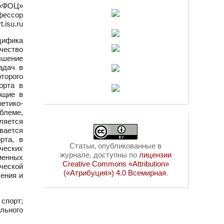
 «ФОЦ»
офессор
t.isu.ru
цифика
чество
ышение
адач в
оторого
орта в
ющие в
етико-
блеме,
ляется
вается
рта, в
Статьи, опубликованные в
нческих
журнале, доступны по
лицензии
менных
Creative Commons «Attribution»
ческой
(«Атрибуция») 4.0 Всемирная
.
ения и
спорт;
льного