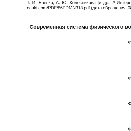
Т. И. Бонько, А. Ю. Колесникова [и др.] // Инт
nauki.com/PDF/86PDMN318.pdf (дата обращения: 08
Современная система физического во
Ф
Ф
Ф
Ф