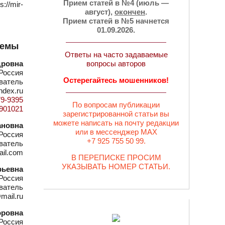
Прием статей в №4 (июль —
://mir-
август),
окончен
.
Прием статей в №5 начнется
01.09.2026.
лемы
Ответы на часто задаваемые
дровна
вопросы авторов
Россия
Остерегайтесь мошенников!
ватель
ndex.ru
79-9395
По вопросам публикации
d=901021
зарегистрированной статьи вы
можете написать на почту редакции
ановна
или в мессенджер MAX
Россия
+7 925 755 50 99.
ватель
ail.com
В ПЕРЕПИСКЕ ПРОСИМ
УКАЗЫВАТЬ НОМЕР СТАТЬИ.
рьевна
Россия
ватель
mail.ru
оровна
Россия