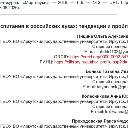
ернет-журнал «Мир науки». — 2018. — Т 6. — №3. — URL: https
.08.2026).
спитания в российских вузах: тенденции и проб
Ницина Ольга Алексан
ГБОУ ВО «Иркутский государственный университет», Иркутск, 
Старший препода
E-mail: olichk1102@ya
ORCID:
https://orcid.org/0000-0002-84
РИНЦ:
https://elibrary.ru/author_profile.asp?i
Бонько Татьяна Ив
ГБОУ ВО «Иркутский государственный университет», Иркутск, 
Старший препода
E-mail: tatyanabnk@gm
Колесникова Анна Ю
ГБОУ ВО «Иркутский государственный университет», Иркутск, 
Старший препода
E-mail: kolesanna@
Проходовская Раиса Фед
ГБОУ ВО «Иркутский государственный университет», Иркутск, 