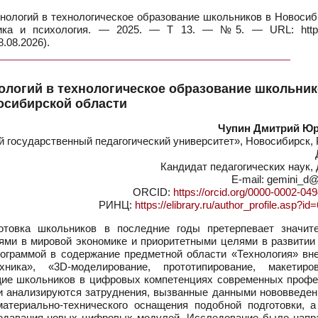
ологий в технологическое образование школьников в Новосиб
гика и психология. — 2025. — Т 13. — №5. — URL: https:
.08.2026).
логий в технологическое образование школьник
осибирской области
Чупин Дмитрий Ю
государственный педагогический университет», Новосибирск, 
Кандидат педагогических наук,
E-mail: gemini_d@
ORCID:
https://orcid.org/0000-0002-04
РИНЦ:
https://elibrary.ru/author_profile.asp?i
отовка школьников в последние годы претерпевает значит
ями в мировой экономике и приоритетными целями в развитии
рограммой в содержание предметной области «Технология» вн
ика», «3D-моделирование, прототипирование, макетиров
щие школьников в цифровых компетенциях современных профе
и анализируются затруднения, вызванные данными нововведен
атериально-технического оснащения подобной подготовки, а
подавания новых цифровых модулей. Исследование было напр