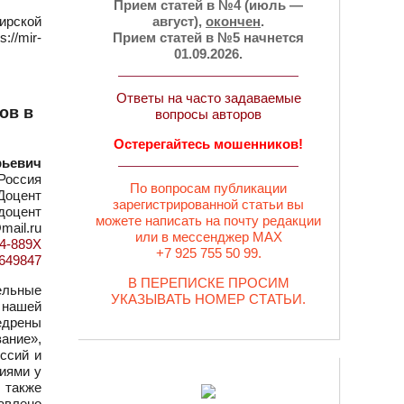
Прием статей в №4 (июль —
ирской
август),
окончен
.
//mir-
Прием статей в №5 начнется
01.09.2026.
Ответы на часто задаваемые
ов в
вопросы авторов
Остерегайтесь мошенников!
рьевич
Россия
По вопросам публикации
Доцент
зарегистрированной статьи вы
 доцент
можете написать на почту редакции
mail.ru
или в мессенджер MAX
94-889X
+7 925 755 50 99.
d=649847
В ПЕРЕПИСКЕ ПРОСИМ
ельные
УКАЗЫВАТЬ НОМЕР СТАТЬИ.
 нашей
едрены
ание»,
ссий и
иями у
 также
авлено