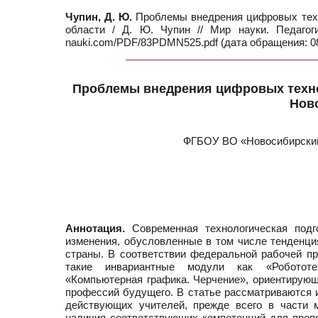
Чупин, Д. Ю.
Проблемы внедрения цифровых техн
области / Д. Ю. Чупин // Мир науки. Педаго
nauki.com/PDF/83PDMN525.pdf (дата обращения: 08
Проблемы внедрения цифровых техно
Нов
ФГБОУ ВО «Новосибирский 
Аннотация.
Современная технологическая подг
изменения, обусловленные в том числе тенденци
страны. В соответствии федеральной рабочей п
такие инвариантные модули как «Робототехн
«Компьютерная графика. Черчение», ориентирую
профессий будущего. В статье рассматриваются 
действующих учителей, прежде всего в части м
наличия соответствующих компетенций для пре