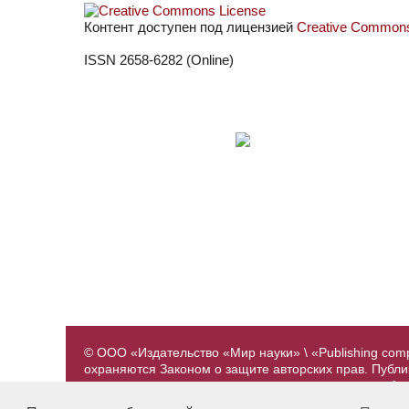
Контент доступен под лицензией
Creative Commons 
ISSN 2658-6282 (Online)
© ООО «Издательство «Мир науки» \ «Publishing com
охраняются Законом о защите авторских прав. Публ
предварительного согласования с издательством. А
принадлежат их авторам. Разработка и поддержка са