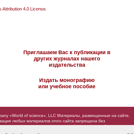
Attribution 4.0 License
.
Приглашаем Вас к публикации в
других журналах нашего
издательства
Издать монографию
или учебное пособие
pany «World of science», LLC Материалы, размещенные на сайте,
икация любых материалов этого сайта запрещена без
вторские права на размещенные на сайте научные публикации
йта - Александр Павлов, pavlov@mir-nauki.com