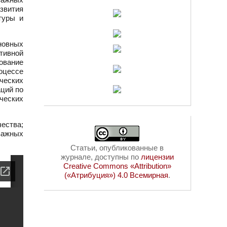
звития
туры и
новных
тивной
ование
оцессе
ческих
аций по
ческих
ества;
важных
Статьи, опубликованные в
журнале, доступны по
лицензии
Creative Commons «Attribution»
(«Атрибуция») 4.0 Всемирная
.