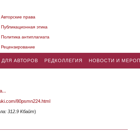
Авторские права
Публикационная этика
Политика антиплагиата
Рецензирование
 ДЛЯ АВТОРОВ
РЕДКОЛЛЕГИЯ
НОВОСТИ И МЕРО
...
nauki.com/80psmn224.html
ла: 312.9 Кбайт
)