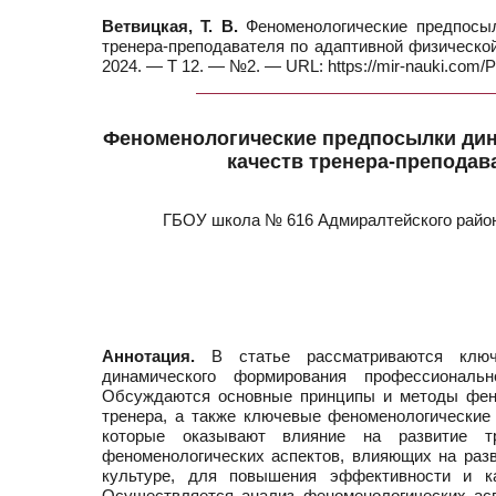
Ветвицкая, Т. В.
Феноменологические предпосыл
тренера-преподавателя по адаптивной физической 
2024. — Т 12. — №2. — URL: https://mir-nauki.com
Феноменологические предпосылки ди
качеств тренера-преподав
ГБОУ школа № 616 Адмиралтейского райо
Аннотация.
В статье рассматриваются ключ
динамического формирования профессиональ
Обсуждаются основные принципы и методы фено
тренера, а также ключевые феноменологические а
которые оказывают влияние на развитие тр
феноменологических аспектов, влияющих на раз
культуре, для повышения эффективности и к
Осуществляется анализ феноменологических ас