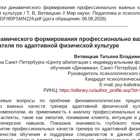
ки динамического формирования профессионально важных к
культуре / Т. В. Ветвицкая // Мир науки. Педагогика и психол
/PDF/80PSMN224.pdf (дата обращения: 06.08.2026).
намического формирования профессионально в
ателя по адаптивной физической культуре
Ветвицкая Татьяна Владим
на Санкт-Петербурга «Центр абилитации с индивидуальными ф
обучения «Динамика», Санкт-Петербург,
Руководитель психологического 
Кандидат психологическ
E-mail: psy-kafedr
РИНЦ:
https://elibrary.ru/author_profile.asp?i
евые вопросы по проблеме феноменологических предп
но важных качеств тренера адаптивной физической кул
менологии, их применимость к анализу профессиональных к
спекты, такие как эмпатия, понимание клиента, интуиция и д
енерских навыков. Показана значимость глубокого пон
витие профессиональных качеств тренера по адаптивной физи
ачества обучения и поддержки специалистов в данной об
пектов, которые влияют на формирование профессионально 