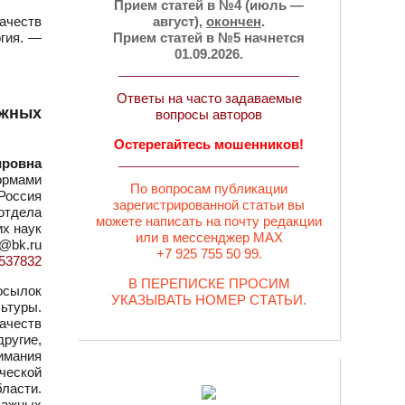
Прием статей в №4 (июль —
ачеств
август),
окончен
.
огия. —
Прием статей в №5 начнется
01.09.2026.
Ответы на часто задаваемые
ажных
вопросы авторов
Остерегайтесь мошенников!
ировна
ормами
По вопросам публикации
 Россия
зарегистрированной статьи вы
отдела
можете написать на почту редакции
их наук
или в мессенджер MAX
a@bk.ru
+7 925 755 50 99.
d=537832
В ПЕРЕПИСКЕ ПРОСИМ
осылок
УКАЗЫВАТЬ НОМЕР СТАТЬИ.
ьтуры.
ачеств
ругие,
имания
ческой
ласти.
важных