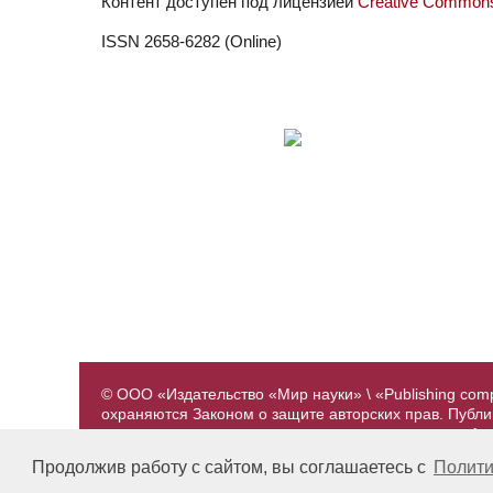
Контент доступен под лицензией
Creative Commons 
ISSN 2658-6282 (Online)
© ООО «Издательство «Мир науки» \ «Publishing com
охраняются Законом о защите авторских прав. Публ
предварительного согласования с издательством. А
принадлежат их авторам. Разработка и поддержка са
Продолжив работу с сайтом, вы соглашаетесь с
Полити