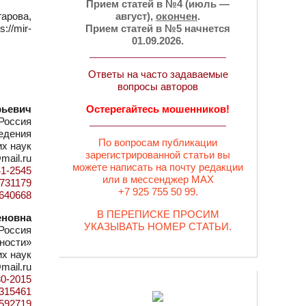
Прием статей в №4 (июль —
арова,
август),
окончен
.
//mir-
Прием статей в №5 начнется
01.09.2026.
Ответы на часто задаваемые
вопросы авторов
рьевич
Остерегайтесь мошенников!
Россия
едения
По вопросам публикации
их наук
зарегистрированной статьи вы
mail.ru
можете написать на почту редакции
41-2545
или в мессенджер MAX
d=731179
+7 925 755 50 99.
4640668
В ПЕРЕПИСКЕ ПРОСИМ
еновна
УКАЗЫВАТЬ НОМЕР СТАТЬИ.
Россия
ности»
их наук
mail.ru
80-2015
d=315461
0592719