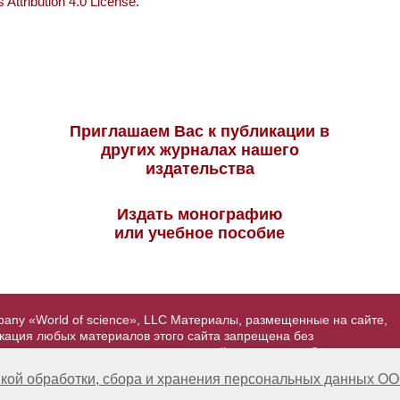
Attribution 4.0 License
.
Приглашаем Вас к публикации в
других журналах нашего
издательства
Издать монографию
или учебное пособие
pany «World of science», LLC Материалы, размещенные на сайте,
икация любых материалов этого сайта запрещена без
вторские права на размещенные на сайте научные публикации
йта - Александр Павлов, pavlov@mir-nauki.com
кой обработки, сбора и хранения персональных данных ОО