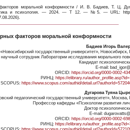
акторов моральной конформности / И. В. Бадиев, Т. Ц. Дуг
гогика и психология. — 2024. — Т 12. — №5. — URL: https:
.08.2026).
урных факторов моральной конформности
Бадиев Игорь Вале
Новосибирский государственный университет», Новосибирск, 
научный сотрудник Лаборатории исследования морального пов
Кандидат психологическ
E-mail: bad_igor@
ORCID:
https://orcid.org/0000-0002-43
РИНЦ:
https://elibrary.ru/author_profile.asp?i
SCOPUS:
https://www.scopus.com/authid/detail.url?authorId=5720
Дугарова Туяна Цыр
ский педагогический государственный университет», Москва, 
Профессор кафедры «Психологии развития лич
Доктор психологическ
E-mail: dugarovatts@
ORCID:
https://orcid.org/0000-0002-69
РИНЦ:
https://elibrary.ru/author_profile.asp?i
SCOPUS:
https://www.scopus.com/authid/detail.url?authorId=5721