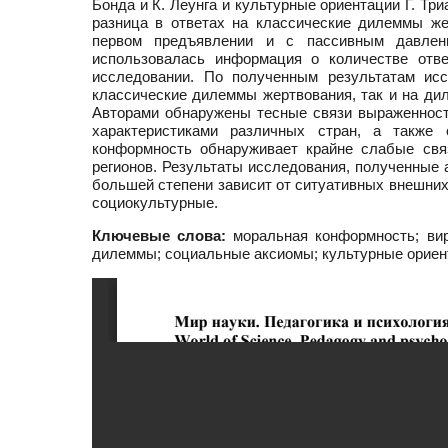
Бонда и К. Леунга и культурные ориентации Г. Т
разница в ответах на классические дилеммы ж
первом предъявлении и с пассивным давлени
использовалась информация о количестве от
исследовании. По полученным результатам ис
классические дилеммы жертвования, так и на ди
Авторами обнаружены тесные связи выраженност
характеристиками различных стран, а также 
конформность обнаруживает крайне слабые свя
регионов. Результаты исследования, полученные 
большей степени зависит от ситуативных внешних
социокультурные.
Ключевые слова:
моральная конформность; вир
дилеммы; социальные аксиомы; культурные ориен