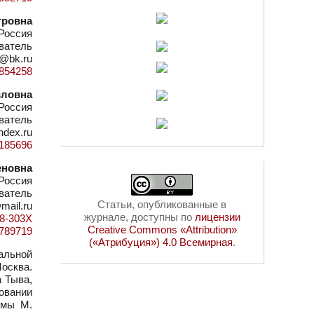
тровна
Россия
ватель
1@bk.ru
d=854258
вловна
Россия
ватель
ndex.ru
=1185696
еновна
Россия
ватель
Статьи, опубликованные в
mail.ru
журнале, доступны по
лицензии
48-303X
Creative Commons «Attribution»
d=789719
(«Атрибуция») 4.0 Всемирная
.
альной
Москва.
 Тыва,
довании
омы М.