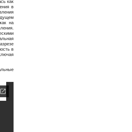
ась как
ения в
вления
ыдущем
как на
ления.
ескими
альная
азрезе
ость в
включая
альные