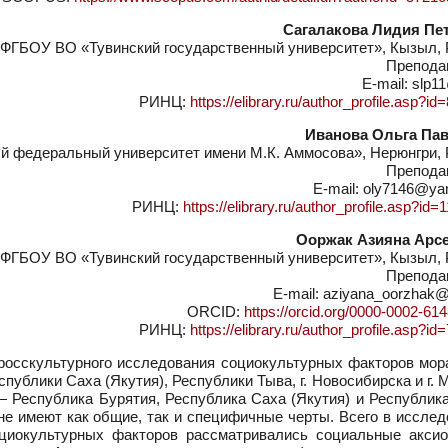
Сагалакова Лидия Пе
ФГБОУ ВО «Тувинский государственный университет», Кызыл, 
Препода
E-mail: slp1
РИНЦ:
https://elibrary.ru/author_profile.asp?i
Иванова Ольга Па
 федеральный университет имени М.К. Аммосова», Нерюнгри, 
Препода
E-mail: oly7146@ya
РИНЦ:
https://elibrary.ru/author_profile.asp?id
Ооржак Азияна Арс
ФГБОУ ВО «Тувинский государственный университет», Кызыл, 
Препода
E-mail: aziyana_oorzhak@
ORCID:
https://orcid.org/0000-0002-61
РИНЦ:
https://elibrary.ru/author_profile.asp?i
росскультурного исследования социокультурных факторов мор
ублики Саха (Якутия), Республики Тыва, г. Новосибирска и г. 
Республика Бурятия, Республика Саха (Якутия) и Республика
не имеют как общие, так и специфичные черты. Всего в иссле
социокультурных факторов рассматривались социальные акси