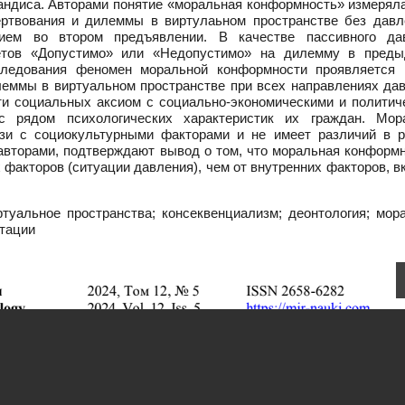
риандиса. Авторами понятие «моральная конформность» измерял
ертвования и дилеммы в виртулаьном пространстве без давл
ем во втором предъявлении. В качестве пассивного да
ветов «Допустимо» или «Недопустимо» на дилемму в пред
следования феномен моральной конформности проявляется 
леммы в виртуальном пространстве при всех направлениях дав
и социальных аксиом с социально-экономическими и политич
с рядом психологических характеристик их граждан. Мор
зи с социокультурными факторами и не имеет различий в р
авторами, подтверждают вывод о том, что моральная конформн
 факторов (ситуации давления), чем от внутренних факторов, 
туальное пространства; консеквенциализм; деонтология; мор
тации