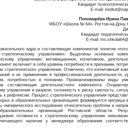
Кандидат психологическ
E-mail: institut@roi
Пономарёва Ирина Па
МБОУ «Школа № 64», Ростов-на-Дону, 
Ди
Кандидат педагогическ
E-mail: ms.shkola64@
жательного ядра и составляющих компонентов понятия «гото
к стратегическому управлению». Выделены основные комп
ескому управлению: мотивационное, когнитивное, деятельно
онент включает в себя уровень потребности в признании, потр
и стратегического управления. Отмечено, что когнитивный ко
наний и их применению в профессиональной деятельности, у
ния, потребностью в познании. Проанализированы виды ум
ак составляющие деятельностного компонента. Охарактер
му управления в разрезе: склонность к риску, смелость, ситу
ь к рефлексии. Процесс стратегического управления представ
торых в образовательных организациях формируется матрица 
ты эмпирического исследования относительно проблем и напра
образовательных организаций Ростовской области. Резу
 уровня готовности к стратегическому управлению невозмож
включающего наличие у менеджера образования соответст