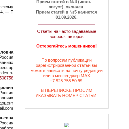
Прием статей в №4 (июль —
ескому
август),
окончен
.
24. — Т
Прием статей в №5 начнется
01.09.2026.
Ответы на часто задаваемые
вопросы авторов
Остерегайтесь мошенников!
иловна
 Россия
По вопросам публикации
вания»
зарегистрированной статьи вы
офессор
можете написать на почту редакции
ndex.ru
или в мессенджер MAX
d=508758
+7 925 755 50 99.
орович
В ПЕРЕПИСКЕ ПРОСИМ
 Россия
УКАЗЫВАТЬ НОМЕР СТАТЬИ.
вания»
 доцент
ail.com
ньевна
 Россия
 работе