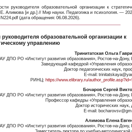
сти руководителя образовательной организации к стратегич
 Е. Алимова [и др.] // Мир науки. Педагогика и психология. — 20
N224.pdf (дата обращения: 06.08.2026).
 руководителя образовательной организации к
гическому управлению
Тринитатская Ольга Гавр
АУ ДПО РО «Институт развития образования», Ростов-на-Дону,
Заведующий кафедрой «Управления образо
Доктор педагогических наук, пр
E-mail: trinitatskaya@ya
РИНЦ:
https://www.elibrary.ru/author_profile.asp?i
Бочаров Сергей Викт
АУ ДПО РО «Институт развития образования», Ростов-на-Дону,
Профессор кафедры «Управления образо
Доктор исторических наук,
E-mail: bocharovsv@gm
Алимова Елена Евге
АУ ДПО РО «Институт развития образования», Ростов-на-Дону,
Заместитель ректора по учебно-методической