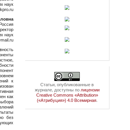
их наук
pkpro.ru
вловна
Россия
ректор
их наук
mail.ru
вность
оненты
стное,
ебности
мпонент
ровнем
ений к
Статьи, опубликованные в
изован
журнале, доступны по
лицензии
ативная
Creative Commons «Attribution»
лен как
(«Атрибуция») 4.0 Всемирная
.
выбора
влений
льтаты
но без
вующих