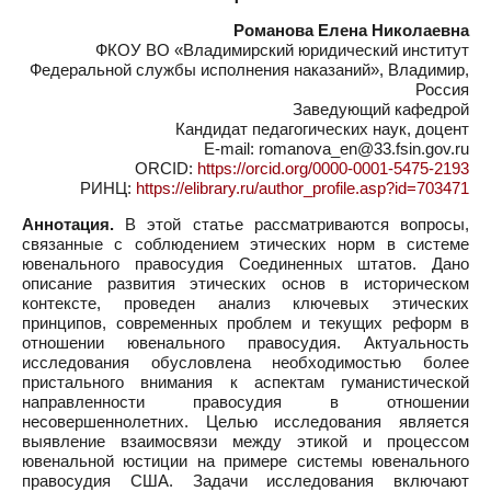
Романова Елена Николаевна
ФКОУ ВО «Владимирский юридический институт
Федеральной службы исполнения наказаний», Владимир,
Россия
Заведующий кафедрой
Кандидат педагогических наук, доцент
E-mail: romanova_en@33.fsin.gov.ru
ORCID:
https://orcid.org/0000-0001-5475-2193
РИНЦ:
https://elibrary.ru/author_profile.asp?id=703471
Аннотация.
В этой статье рассматриваются вопросы,
связанные с соблюдением этических норм в системе
ювенального правосудия Соединенных штатов. Дано
описание развития этических основ в историческом
контексте, проведен анализ ключевых этических
принципов, современных проблем и текущих реформ в
отношении ювенального правосудия. Актуальность
исследования обусловлена необходимостью более
пристального внимания к аспектам гуманистической
направленности правосудия в отношении
несовершеннолетних. Целью исследования является
выявление взаимосвязи между этикой и процессом
ювенальной юстиции на примере системы ювенального
правосудия США. Задачи исследования включают