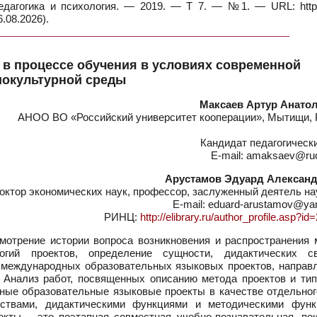
едагогика и психология. — 2019. — Т 7. — №1. — URL: https:
.08.2026).
 в процессе обучения в условиях современной
иокультурной среды
Максаев Артур Анато
АНОО ВО «Российский университет кооперации», Мытищи, 
Кандидат педагогическ
E-mail: amaksaev@ru
Арустамов Эдуард Алексан
октор экономических наук, профессор, заслуженный деятель н
E-mail: eduard-arustamov@ya
РИНЦ:
http://elibrary.ru/author_profile.asp?i
отрение истории вопроса возникновения и распространения 
огий проектов, определение сущности, дидактических св
 международных образовательных языковых проектов, направ
 Анализ работ, посвященных описанию метода проектов и тип
ные образовательные языковые проекты в качестве отдельног
йствами, дидактическими функциями и методическими функ
ты – это поэтапная совместная учебно-познавательная, пои