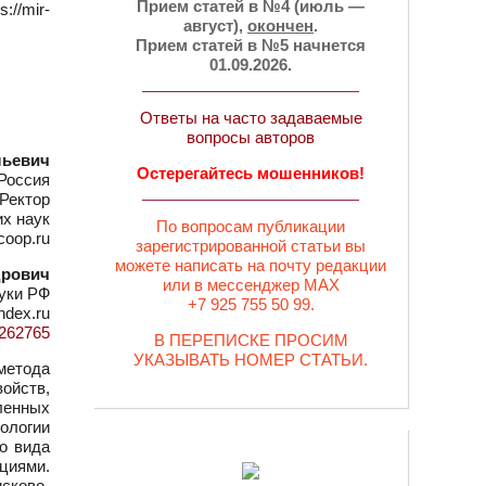
Прием статей в №4 (июль —
//mir-
август),
окончен
.
Прием статей в №5 начнется
01.09.2026.
Ответы на часто задаваемые
вопросы авторов
льевич
Остерегайтесь мошенников!
Россия
Ректор
их наук
По вопросам публикации
coop.ru
зарегистрированной статьи вы
можете написать на почту редакции
дрович
или в мессенджер MAX
ауки РФ
+7 925 755 50 99.
ndex.ru
d=262765
В ПЕРЕПИСКЕ ПРОСИМ
УКАЗЫВАТЬ НОМЕР СТАТЬИ.
метода
ойств,
ленных
ологии
о вида
циями.
сково-