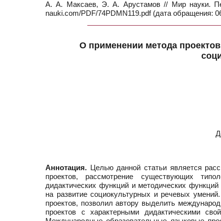
А. А. Максаев, Э. А. Арустамов // Мир науки. П
nauki.com/PDF/74PDMN119.pdf (дата обращения: 06
О применении метода проектов
соц
Д
Аннотация.
Целью данной статьи является рассм
проектов, рассмотрение существующих типол
дидактических функций и методических функций
на развитие социокультурных и речевых умений.
проектов, позволил автору выделить международ
проектов с характерными дидактическими сво
Международные образовательные языковые проек