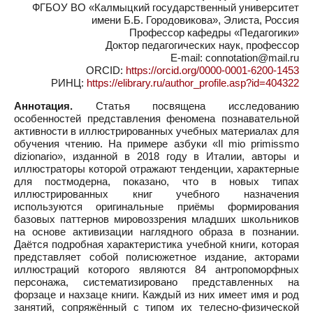
ФГБОУ ВО «Калмыцкий государственный университет
имени Б.Б. Городовикова», Элиста, Россия
Профессор кафедры «Педагогики»
Доктор педагогических наук, профессор
E-mail: connotation@mail.ru
ORCID:
https://orcid.org/0000-0001-6200-1453
РИНЦ:
https://elibrary.ru/author_profile.asp?id=404322
Аннотация.
Статья посвящена исследованию
особенностей представления феномена познавательной
активности в иллюстрированных учебных материалах для
обучения чтению. На примере азбуки «Il mio primissmo
dizionario», изданной в 2018 году в Италии, авторы и
иллюстраторы которой отражают тенденции, характерные
для постмодерна, показано, что в новых типах
иллюстрированных книг учебного назначения
используются оригинальные приёмы формирования
базовых паттернов мировоззрения младших школьников
на основе активизации наглядного образа в познании.
Даётся подробная характеристика учебной книги, которая
представляет собой полисюжетное издание, акторами
иллюстраций которого являются 84 антропоморфных
персонажа, систематизировано представленных на
форзаце и нахзаце книги. Каждый из них имеет имя и род
занятий, сопряжённый с типом их телесно-физической