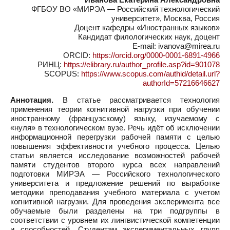
ФГБОУ ВО «МИРЭА — Российский технологический
университет», Москва, Россия
Доцент кафедры «Иностранных языков»
Кандидат филологических наук, доцент
E-mail: ivanova@mirea.ru
ORCID:
https://orcid.org/0000-0001-6891-4966
РИНЦ:
https://elibrary.ru/author_profile.asp?id=901078
SCOPUS:
https://www.scopus.com/authid/detail.url?
authorId=57216646627
Аннотация.
В статье рассматривается технология
применения теории когнитивной нагрузки при обучении
иностранному (французскому) языку, изучаемому с
«нуля» в технологическом вузе. Речь идёт об исключении
информационной перегрузки рабочей памяти с целью
повышения эффективности учебного процесса. Целью
статьи является исследование возможностей рабочей
памяти студентов второго курса всех направлений
подготовки МИРЭА — Российского технологического
университета и предложение решений по выработке
методики преподавания учебного материала с учетом
когнитивной нагрузки. Для проведения эксперимента все
обучаемые были разделены на три подгруппы в
соответствии с уровнем их лингвистической компетенции
и способностей. Студентам экспериментальных групп