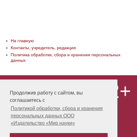
На главную
Контакты, учредитель, редакция
Политика обработки, сбора и хранения персональных
данных
12+
© ООО «Издательство «Мир науки» \
«Publishing company «World of science»,
Продолжив работу с сайтом, вы
LLC Материалы, размещенные на сайте,
соглашаетесь с
охраняются Законом о защите авторских
прав. Публикация любых материалов
Политикой обработки, сбора и хранения
этого сайта запрещена без
персональных данных ООО
предварительного согласования с
издательством. Авторские права на
«Издательство «Мир науки»
размещенные на сайте научные
публикации принадлежат их авторам.