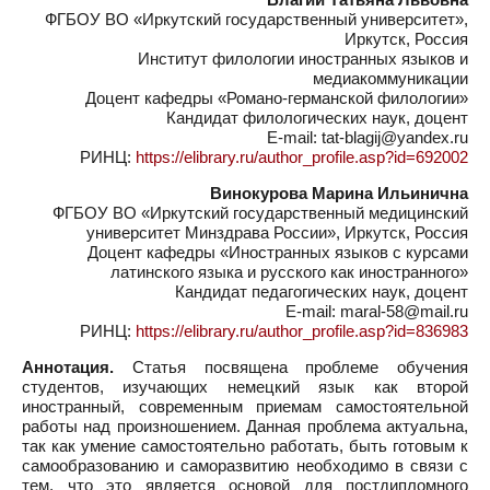
ФГБОУ ВО «Иркутский государственный университет»,
Иркутск, Россия
Институт филологии иностранных языков и
медиакоммуникации
Доцент кафедры «Романо-германской филологии»
Кандидат филологических наук, доцент
E-mail: tat-blagij@yandex.ru
РИНЦ:
https://elibrary.ru/author_profile.asp?id=692002
Винокурова Марина Ильинична
ФГБОУ ВО «Иркутский государственный медицинский
университет Минздрава России», Иркутск, Россия
Доцент кафедры «Иностранных языков с курсами
латинского языка и русского как иностранного»
Кандидат педагогических наук, доцент
E-mail: maral-58@mail.ru
РИНЦ:
https://elibrary.ru/author_profile.asp?id=836983
Аннотация.
Статья посвящена проблеме обучения
студентов, изучающих немецкий язык как второй
иностранный, современным приемам самостоятельной
работы над произношением. Данная проблема актуальна,
так как умение самостоятельно работать, быть готовым к
самообразованию и саморазвитию необходимо в связи с
тем, что это является основой для постдипломного