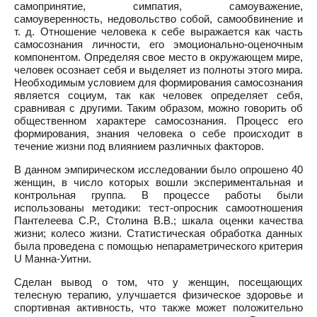
самопринятие, симпатия, самоуважение,
самоуверенность, недовольство собой, самообвинение и
т. д. Отношение человека к себе выражается как часть
самосознания личности, его эмоционально-оценочным
компонентом. Определяя свое место в окружающем мире,
человек осознает себя и выделяет из полноты этого мира.
Необходимым условием для формирования самосознания
является социум, так как человек определяет себя,
сравнивая с другими. Таким образом, можно говорить об
общественном характере самосознания. Процесс его
формирования, знания человека о себе происходит в
течение жизни под влиянием различных факторов.
В данном эмпирическом исследовании было опрошено 40
женщин, в число которых вошли экспериментальная и
контрольная группа. В процессе работы были
использованы методики: тест-опросник самоотношения
Пантелеева С.Р., Столина В.В.; шкала оценки качества
жизни; колесо жизни. Статистическая обработка данных
была проведена с помощью непараметрического критерия
U Манна-Уитни.
Сделан вывод о том, что у женщин, посещающих
телесную терапию, улучшается физическое здоровье и
спортивная активность, что также может положительно