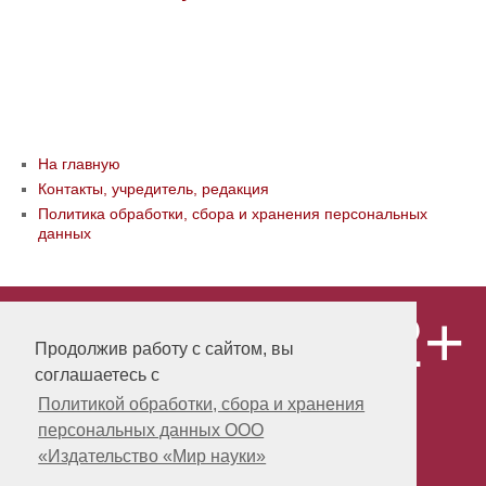
На главную
Контакты, учредитель, редакция
Политика обработки, сбора и хранения персональных
данных
12+
© ООО «Издательство «Мир науки» \
«Publishing company «World of science»,
Продолжив работу с сайтом, вы
LLC Материалы, размещенные на сайте,
соглашаетесь с
охраняются Законом о защите авторских
прав. Публикация любых материалов
Политикой обработки, сбора и хранения
этого сайта запрещена без
персональных данных ООО
предварительного согласования с
издательством. Авторские права на
«Издательство «Мир науки»
размещенные на сайте научные