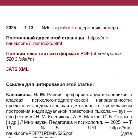
2025. — Т 13. — №5
-
перейти к содержанию номера...
Постоянный адрес этой страницы
-
https://mir-
nauki.com/71pdmn525.html
Полный текст статьи в формате PDF
(
объем файла:
520.3 Кбайт
)
JATS XML
Ссылка для цитирования этой статьи:
Клепикова, Н. М.
Ранняя профориентация школьников в
классах психолого-педагогической направленности:
проектно-исследовательская деятельность как механизм
построения индивидуальной траектории «школа — вуз —
профессия» / Н. М. Клепикова, А. В. Малков, С. В. Старков
[и др.] // Мир науки. Педагогика и психология. — 2025. — Т
13. — №5. — URL: https://mir-
nauki.com/PDF/71PDMN525.pdf (дата