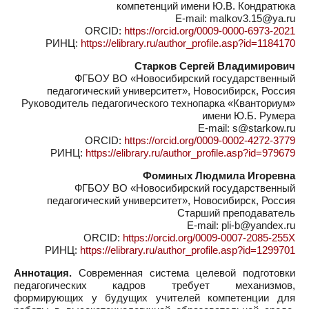
компетенций имени Ю.В. Кондратюка
E-mail: malkov3.15@ya.ru
ORCID:
https://orcid.org/0009-0000-6973-2021
РИНЦ:
https://elibrary.ru/author_profile.asp?id=1184170
Старков Сергей Владимирович
ФГБОУ ВО «Новосибирский государственный
педагогический университет», Новосибирск, Россия
Руководитель педагогического технопарка «Кванториум»
имени Ю.Б. Румера
E-mail: s@starkow.ru
ORCID:
https://orcid.org/0009-0002-4272-3779
РИНЦ:
https://elibrary.ru/author_profile.asp?id=979679
Фоминых Людмила Игоревна
ФГБОУ ВО «Новосибирский государственный
педагогический университет», Новосибирск, Россия
Старший преподаватель
E-mail: pli-b@yandex.ru
ORCID:
https://orcid.org/0009-0007-2085-255X
РИНЦ:
https://elibrary.ru/author_profile.asp?id=1299701
Аннотация.
Современная система целевой подготовки
педагогических кадров требует механизмов,
формирующих у будущих учителей компетенции для