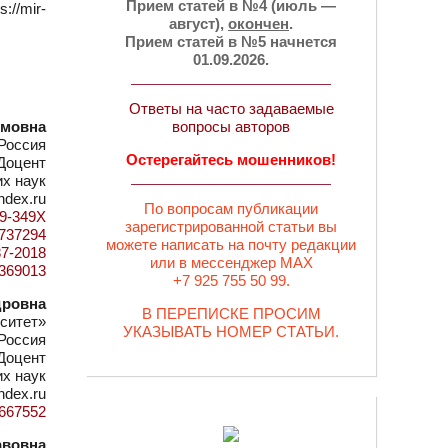
Прием статей в №4 (июль —
//mir-
август),
окончен
.
Прием статей в №5 начнется
01.09.2026.
Ответы на часто задаваемые
имовна
вопросы авторов
Россия
Остерегайтесь мошенников!
Доцент
их наук
ndex.ru
По вопросам публикации
19-349X
зарегистрированной статьи вы
d=737294
можете написать на почту редакции
87-2018
или в мессенджер MAX
1369013
+7 925 755 50 99.
дровна
В ПЕРЕПИСКЕ ПРОСИМ
ситет»
УКАЗЫВАТЬ НОМЕР СТАТЬИ.
 Россия
Доцент
их наук
ndex.ru
d=667552
авовна