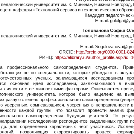
едагогический университет им. К. Минина», Нижний Новгород, 
оцент кафедры «Технологий сервиса и технологического образ
Кандидат педагогическ
E-mail: gololga@ya
Голованова Софья Ол
едагогический университет им. К. Минина», Нижний Новгород, 
С
E-mail: Sogolovanova@gm
ORCID:
http://orcid.org/0000-0001-82
РИНЦ:
https://elibrary.ru/author_profile.asp?id
профессионального самоопределения студентов. Прив
аботающих не по специальности, которые убеждают в актуал
отечественных ученых, занимающихся исследованием пр
ется основная идея исследований, заключающаяся в выя
я личности с ее личностными факторами. Описывается прове
гогического университета, которое было нацелено на выя
их разную степень профессионального самоопределения (увере
ью уверенных, сомневающихся, уверенных в неправильности в
нности каждой группы, что позволит провести анализ фак
онального самоопределения будущих учителей. По резул
направлении исследования респондентов выделенных групп по
 др. для определения характерных черт участников. Исслед
логий, позволяющих скорректировать процесс формир