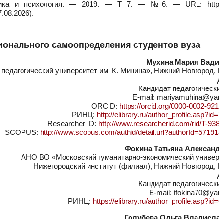
огика и психология. — 2019. — Т 7. — №6. — URL: https:
.08.2026).
онального самоопределения студентов вуза
Мухина Мария Вад
едагогический университет им. К. Минина», Нижний Новгород, 
Кандидат педагогическ
E-mail: mariyamuhina@ya
ORCID:
https://orcid.org/0000-0002-92
РИНЦ:
http://elibrary.ru/author_profile.asp?i
Researcher ID:
http://www.researcherid.com/rid/T-93
SCOPUS:
http://www.scopus.com/authid/detail.url?authorId=5719
Фокина Татьяна Алексан
АНО ВО «Московский гуманитарно-экономический универ
Нижегородский институт (филиал), Нижний Новгород,
Кандидат педагогическ
E-mail: tfokina70@ya
РИНЦ:
https://elibrary.ru/author_profile.asp?i
Голубева Ольга Владисл