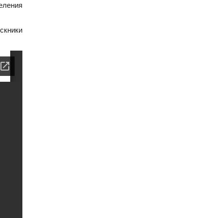
еления
скники