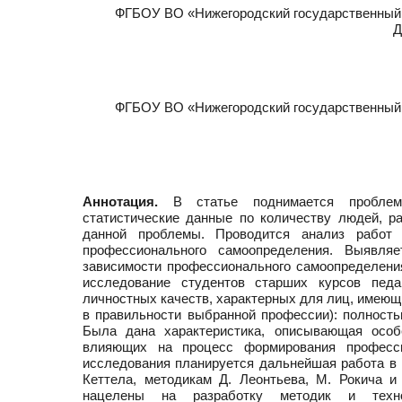
ФГБОУ ВО «Нижегородский государственный п
Д
ФГБОУ ВО «Нижегородский государственный п
Аннотация.
В статье поднимается проблема 
статистические данные по количеству людей, р
данной проблемы. Проводится анализ работ 
профессионального самоопределения. Выявля
зависимости профессионального самоопределени
исследование студентов старших курсов педа
личностных качеств, характерных для лиц, имеющ
в правильности выбранной профессии): полност
Была дана характеристика, описывающая особе
влияющих на процесс формирования професси
исследования планируется дальнейшая работа в 
Кеттела, методикам Д. Леонтьева, М. Рокича и
нацелены на разработку методик и техно