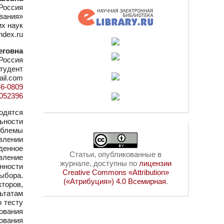
Россия
ования»
их наук
ndex.ru
еговна
Россия
тудент
ail.com
46-0809
=1052396
одятся
ьности
облемы
влении
денное
Статьи, опубликованные в
вление
журнале, доступны по
лицензии
нности
Creative Commons «Attribution»
ыбора.
(«Атрибуция») 4.0 Всемирная
.
торов,
ьтатам
 тесту
ования
ования