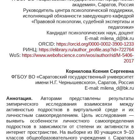
академия», Саратов, Россия
Руководитель центра психологической поддержки,
исполняющий обязанности заведующего кафедрой
«Правовой психологии, судебной экспертизы и
педагогики»
Кандидат психологических наук, доцент
E-mail: milena_d@bk.ru
ORCID:
https://orcid.org/0000-0002-3900-1233
РИНЦ:
https://elibrary.ru/author_profile.asp?id=722764
WoS:
https://www.webofscience.com/wos/author/rid/M-5406-
2017
Корнилова Ксения Сергеевна
ФГБОУ ВО «Саратовский государственный университет
имени Н.Г. Чернышевского», Саратов, Россия
E-mail: milena_d@bk.ru
Аннотация.
Авторами представлены результаты
эмпирического исследования взаимосвязи между
активностью подростков в виртуальной среде и их
личностным самоопределением. Цель исследования —
выявить особенности личностного самоопределения
подростков в зависимости от степени их активности в
интернет пространстве. На выборке из 80 учащихся 9–10
классов общеобразовательного учреждения г. Саратова