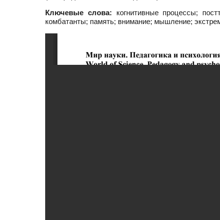
Ключевые слова:
когнитивные процессы; постт
комбатанты; память; внимание; мышление; экстре