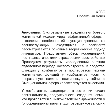
ФГБО
Проектный менед
Аннотация.
Экстремальные воздействия боевого
когнитивной модели мира, аффективной сферы,
выявление особенностей функционирования ко
военнослужащих, находящихся на реабили
рассматриваются основные теоретические подход
литературе. Представлен обзор исследовани
посттравматическими стрессовыми расстройствам
Приводятся результаты исследований влияни
отдаленном периоде боевого стресса. В предста
функций у комбатантов в послебоевом периоде
когнитивных функций у комбатантов носят из
оперативную память, психическую устойчив
Эмоциональная сфера характеризуется высокими 
У комбатантов, находящихся в состоянии психич
оригинальность, продуктивность создания новых
что проявляется в низкой степени выраженности
(опосредованная память, долговременное запомин