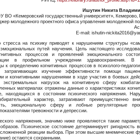
Ишутин Никита Владим
У ВО «Кемеровский государственный университет», Кемерово, 
жер молодежного проектного офиса управления молодежной по
Ас
E-mail: ishutin-nickita2016@ya
 стресса на психику приводят к нарушениям структуры «сам
 эмоциональных путей научения. Цель настоящего исследов
гнитивных процессов и проявлений эмоционального состо
тации в профильном учреждении здравоохранения. В 
ы к определению когнитивных процессов в психолого-педагоги
й, затрагивающих изучение эффективности помощи пацие
и и когнитивными нарушениями в ходе участия в боевых дейс
я экстремальных нагрузок на когнитивную сферу комбата
вленных материалах отражены данные о характеристиках когни
, находящихся в состоянии психического напряжения. Нар
бирательный характер, затрагивают преимущественно вни
ость, эмоциональную сферу и лобные регуляторные про
показателями тревожности и депрессии.
еского напряжения, значимо ниже проявляются такие парамет
 образов. Психическое состояние детерминирует ригидность в
 усложненной реакции выбора. При этом высшие мнемические ф
ание) остаются сохранными.