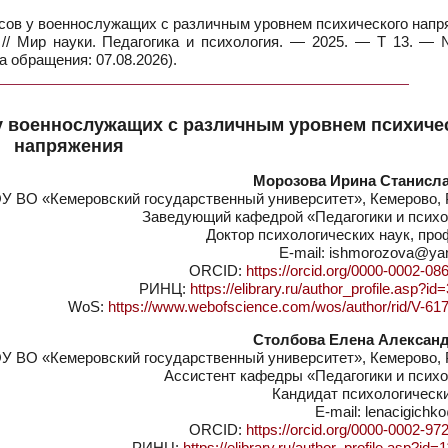
сов у военнослужащих с различным уровнем психического напр
н // Мир науки. Педагогика и психология. — 2025. — Т 13. —
а обращения: 07.08.2026).
у военнослужащих с различным уровнем психиче
напряжения
Морозова Ирина Станисл
У ВО «Кемеровский государственный университет», Кемерово, 
Заведующий кафедрой «Педагогики и психо
Доктор психологических наук, пр
E-mail: ishmorozova@ya
ORCID:
https://orcid.org/0000-0002-08
РИНЦ:
https://elibrary.ru/author_profile.asp?i
WoS:
https://www.webofscience.com/wos/author/rid/V-61
Столбова Елена Алексан
У ВО «Кемеровский государственный университет», Кемерово, 
Ассистент кафедры «Педагогики и психо
Кандидат психологическ
E-mail: lenacigichk
ORCID:
https://orcid.org/0000-0002-97
РИНЦ:
https://elibrary.ru/author_profile.asp?id