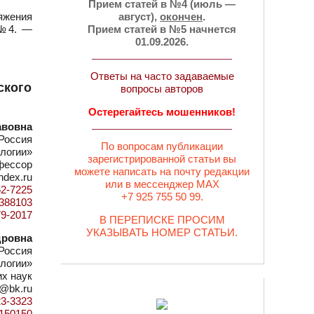
Прием статей в №4 (июль —
яжения
август),
окончен
.
 №4. —
Прием статей в №5 начнется
01.09.2026.
Ответы на часто задаваемые
ского
вопросы авторов
Остерегайтесь мошенников!
авовна
Россия
По вопросам публикации
логии»
зарегистрированной статьи вы
офессор
можете написать на почту редакции
ndex.ru
или в мессенджер MAX
62-7225
+7 925 755 50 99.
d=388103
79-2017
В ПЕРЕПИСКЕ ПРОСИМ
УКАЗЫВАТЬ НОМЕР СТАТЬИ.
дровна
Россия
логии»
их наук
o@bk.ru
23-3323
=1150150