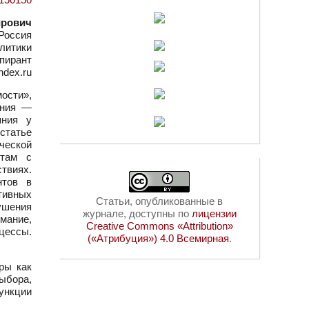
ирович
Россия
литики
пирант
ndex.ru
ости»,
ания —
яния у
статье
ческой
нтам с
твиях.
нтов в
тивных
Статьи, опубликованные в
ушения
журнале, доступны по
лицензии
мание,
Creative Commons «Attribution»
цессы.
(«Атрибуция») 4.0 Всемирная
.
ры как
ыбора,
ункции