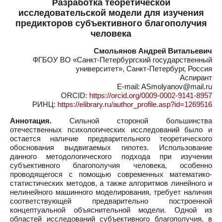
Разработка теоретической
исследовательской модели для изучения
предикторов субъективного благополучия
человека
Смольянов Андрей Витальевич
ФГБОУ ВО «Санкт-Петербургский государственный
университет», Санкт-Петербург, Россия
Аспирант
E-mail: ASmolyanov@mail.ru
ORCID:
https://orcid.org/0009-0002-9141-8957
РИНЦ:
https://elibrary.ru/author_profile.asp?id=1269516
Аннотация.
Сильной стороной большинства
отечественных психологических исследований было и
остается наличие предварительного теоретического
обоснования выдвигаемых гипотез. Использование
данного методологического подхода при изучении
субъективного благополучия человека, особенно
проводящегося с помощью современных математико-
статистических методов, а также алгоритмов линейного и
нелинейного машинного моделирования, требует наличия
соответствующей предварительно построенной
концептуальной объяснительной модели. Одной из
областей исследований субъективного благополучия, в