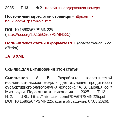
2025. — Т 13. — №2
-
перейти к содержанию номера...
Постоянный адрес этой страницы
-
https://mir-
nauki.com/67psmn225.html
DOI
: 10.15862/67PSMN225
(
https://doi.org/10.15862/67PSMN225
)
Полный текст статьи в формате PDF
(
объем файла: 722
Кбайт
)
JATS XML
Ссылка для цитирования этой статьи:
Смольянов, А. В.
Разработка теоретической
исследовательской модели для изучения предикторов
субъективного благополучия человека / А. В. Смольянов //
Мир науки. Педагогика и психология. — 2025. — Т 13. —
№2. — URL: https://mir-nauki.com/PDF/67PSMN225.pdf. —
DOI: 10.15862/67PSMN225. (дата обращения: 07.08.2026).