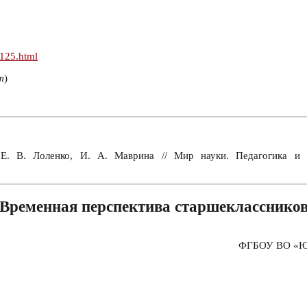
n125.html
т
)
 Е. В. Лоленко, И. А. Маврина // Мир науки. Педагогика 
Временная перспектива старшекласснико
ФГБОУ ВО «Юго