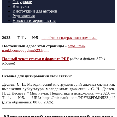
О журнале
Выпуски
Инструкции для авторов
Редколлегия
Новости и мероприятия
2023. — Т 11. — №5
-
перейти к содержанию номера...
Постоянный адрес этой страницы
-
https://mir-
nauki.com/66pdmn523.html
Полный текст статьи в формате PDF
(
объем файла: 379.1
Кбайт
)
Ссылка для цитирования этой статьи:
Десяев, С. Н.
Методический инструментарий анализа сленга как
выражения субкультуры молодежных движений / С. Н. Десяев,
Н. Д. Десяева // Мир науки. Педагогика и психология. — 2023. —
Т 11. — №5. — URL: https://mir-nauki.com/PDF/66PDMN523.pdf
(дата обращения: 08.08.2026).