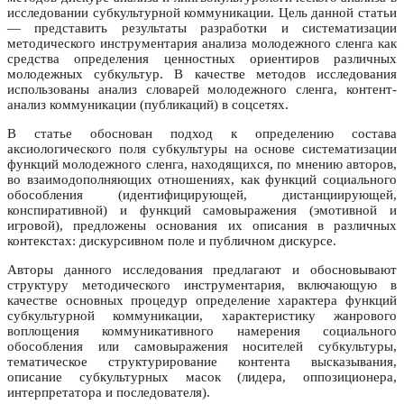
исследовании субкультурной коммуникации. Цель данной статьи
— представить результаты разработки и систематизации
методического инструментария анализа молодежного сленга как
средства определения ценностных ориентиров различных
молодежных субкультур. В качестве методов исследования
использованы анализ словарей молодежного сленга, контент-
анализ коммуникации (публикаций) в соцсетях.
В статье обоснован подход к определению состава
аксиологического поля субкультуры на основе систематизации
функций молодежного сленга, находящихся, по мнению авторов,
во взаимодополняющих отношениях, как функций социального
обособления (идентифицирующей, дистанциирующей,
конспиративной) и функций самовыражения (эмотивной и
игровой), предложены основания их описания в различных
контекстах: дискурсивном поле и публичном дискурсе.
Авторы данного исследования предлагают и обосновывают
структуру методического инструментария, включающую в
качестве основных процедур определение характера функций
субкультурной коммуникации, характеристику жанрового
воплощения коммуникативного намерения социального
обособления или самовыражения носителей субкультуры,
тематическое структурирование контента высказывания,
описание субкультурных масок (лидера, оппозиционера,
интерпретатора и последователя).