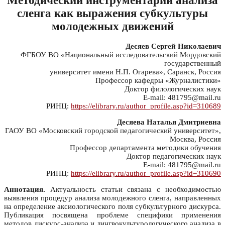
Методический инструментарий анализа
сленга как выражения субкультуры
молодежных движений
Десяев Сергей Николаевич
ФГБОУ ВО «Национальный исследовательский Мордовский
государственный
университет имени Н.П. Огарева», Саранск, Россия
Профессор кафедры «Журналистики»
Доктор филологических наук
E-mail: 481795@mail.ru
РИНЦ:
https://elibrary.ru/author_profile.asp?id=310689
Десяева Наталья Дмитриевна
ГАОУ ВО «Московский городской педагогический университет»,
Москва, Россия
Профессор департамента методики обучения
Доктор педагогических наук
E-mail: 481795@mail.ru
РИНЦ:
https://elibrary.ru/author_profile.asp?id=310690
Аннотация.
Актуальность статьи связана с необходимостью
выявления процедур анализа молодежного сленга, направленных
на определение аксиологического поля субкультурного дискурса.
Публикация посвящена проблеме специфики применения
методов дискурс-анализа и лингвокультурологического анализа в