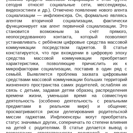
сегодня относят социальные сети, мессенджеры,
видеохостинги и др.). Отмечено появление нового агента
социализации — инфлюенсера. Он, формально являясь
агентом вторичной социализации, фактически
функционирует как агент первичной социализации. Это
становится возможным за счёт прямого,
неопосредованного контакта, который позволяют
устанавливать с ребёнком цифровые средства массовой
коммуникации посредством гаджетов. В статье
констатируется, что при вхождении в цифровую эпоху
средства массовой коммуникации приобретают
характеристики, позволяющие причислить их к
микрофакторам социализации, поставив в один ряд с
семьёй. Выявляется проблема захвата цифровыми
средствами массовой коммуникации больших территорий
жизненного пространства самих родителей, ослабляя их
связь с детьми, задавая детям образец распределения
времени жизни, уменьшая время на совместную
деятельность (особенно деятельность с реальными
предметами в реальном мире) и общение;
просматриваются риски делегирования родительской
миссии гаджетам. Инфлюенсеры могут приобретать
статус значимых других, соперничать по степени влияния
на детей с родителями. В статье делается вывод о
возрастании ответственности родителей и других