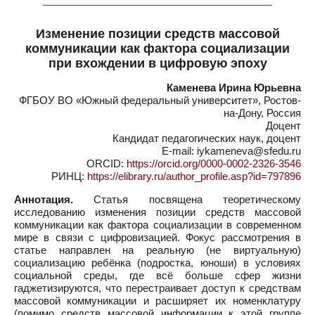
Изменение позиции средств массовой
коммуникации как фактора социализации
при вхождении в цифровую эпоху
Каменева Ирина Юрьевна
ФГБОУ ВО «Южный федеральный университет», Ростов-
на-Дону, Россия
Доцент
Кандидат педагогических наук, доцент
E-mail: iykameneva@sfedu.ru
ORCID:
https://orcid.org/0000-0002-2326-3546
РИНЦ:
https://elibrary.ru/author_profile.asp?id=797896
Аннотация.
Статья посвящена теоретическому
исследованию изменения позиции средств массовой
коммуникации как фактора социализации в современном
мире в связи с цифровизацией. Фокус рассмотрения в
статье направлен на реальную (не виртуальную)
социализацию ребёнка (подростка, юноши) в условиях
социальной среды, где всё больше сфер жизни
гаджетизируются, что перестраивает доступ к средствам
массовой коммуникации и расширяет их номенклатуру
(помимо средств массовой информации к этой группе