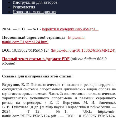
Инструкции для авторов
Редколлегия
Новости и мероприятия
2024. — Т 12. — №1
-
перейти к содержанию номера...
Постоянный адрес этой страницы
-
https://mir-
nauki.com/61psmn124.html
DOI
: 10.15862/61PSMN124 (
https://doi.org/10.15862/61PSMN124
)
Полный текст статьи в формате PDF
(
объем файла: 606.9
Кбайт
)
Ссылка для цитирования этой статьи:
Вергунов, Е. Г.
Психологическая типизация и реакция сердечно-
сосудистой системы спортсменов циклических видов спорта на
мультисенсорные помехи. Часть 2: взаимосвязь психологических
характеристик успешного спортсмена и реакции сердечного
ритма на стрессоры / Е. Г. Вергунов, М. И. Зинченко,
В. В. Гультяева [и др.] // Мир науки. Педагогика и психология. —
2024. — Т 12. — №1. — URL: https://mir-
nauki.com/PDF/61PSMN124.pdf. — DOI: 10.15862/61PSMN124.