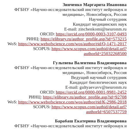
Зинченко Маргарита Ивановна
ФГБНУ «Научно-исследовательский институт нейронаук и
медицины», Новосибирск, Россия
Научный сотрудник
Кандидат медицинских наук
E-mail: zinchenkomi@neuronm.ru
ORCID:
https://orcid.org/0000-0003-3107-0493
РИНЦ:
https://elibrary.ru/author_profile.asp?id=573215
WoS:
https://www.webofscience.com/wos/author/rid/Q-1471-2017
SCOPUS:
https://www.scopus.com/authid/detail.url?
authorId=25032268500
Гультяева Валентина Владимировна
ФГБНУ «Научно-исследовательский институт нейронаук и
медицины», Новосибирск, Россия
Ведущий научный сотрудник
Кандидат биологических наук
E-mail: gultyaevavv@neuronm.ru
ORCID:
https://orcid.org/0000-0001-9981-2452
РИНЦ:
https://elibrary.ru/author_profile.asp?id=92708
WoS:
https://www.webofscience.com/wos/author/rid/K-2986-2018
SCOPUS:
https://www.scopus.com/authid/detail.url?
authorId=6507537759
Барабаш Екатерина Владимировна
ФГБНУ «Научно-исследовательский институт нейронаук и