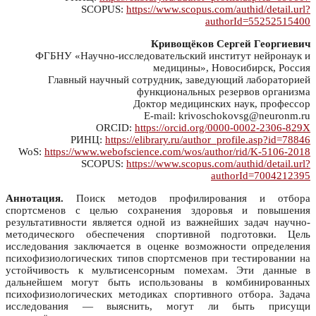
SCOPUS:
https://www.scopus.com/authid/detail.url?
authorId=55252515400
Кривощёков Сергей Георгиевич
ФГБНУ «Научно-исследовательский институт нейронаук и
медицины», Новосибирск, Россия
Главный научный сотрудник, заведующий лабораторией
функциональных резервов организма
Доктор медицинских наук, профессор
E-mail: krivoschokovsg@neuronm.ru
ORCID:
https://orcid.org/0000-0002-2306-829X
РИНЦ:
https://elibrary.ru/author_profile.asp?id=78846
WoS:
https://www.webofscience.com/wos/author/rid/K-5106-2018
SCOPUS:
https://www.scopus.com/authid/detail.url?
authorId=7004212395
Аннотация.
Поиск методов профилирования и отбора
спортсменов с целью сохранения здоровья и повышения
результативности является одной из важнейших задач научно-
методического обеспечения спортивной подготовки. Цель
исследования заключается в оценке возможности определения
психофизиологических типов спортсменов при тестировании на
устойчивость к мультисенсорным помехам. Эти данные в
дальнейшем могут быть использованы в комбинированных
психофизиологических методиках спортивного отбора. Задача
исследования — выяснить, могут ли быть присущи