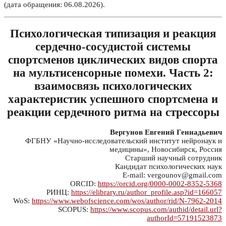
(дата обращения: 06.08.2026).
Психологическая типизация и реакция
сердечно-сосудистой системы
спортсменов циклических видов спорта
на мультисенсорные помехи. Часть 2:
взаимосвязь психологических
характеристик успешного спортсмена и
реакции сердечного ритма на стрессоры
Вергунов Евгений Геннадьевич
ФГБНУ «Научно-исследовательский институт нейронаук и
медицины», Новосибирск, Россия
Старший научный сотрудник
Кандидат психологических наук
E-mail: vergounov@gmail.com
ORCID:
https://orcid.org/0000-0002-8352-5368
РИНЦ:
https://elibrary.ru/author_profile.asp?id=166057
WoS:
https://www.webofscience.com/wos/author/rid/N-7962-2014
SCOPUS:
https://www.scopus.com/authid/detail.url?
authorId=57191523873