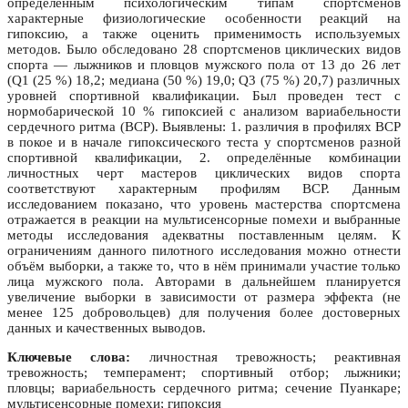
определённым психологическим типам спортсменов
характерные физиологические особенности реакций на
гипоксию, а также оценить применимость используемых
методов. Было обследовано 28 спортсменов циклических видов
спорта — лыжников и пловцов мужского пола от 13 до 26 лет
(Q1 (25 %) 18,2; медиана (50 %) 19,0; Q3 (75 %) 20,7) различных
уровней спортивной квалификации. Был проведен тест с
нормобарической 10 % гипоксией с анализом вариабельности
сердечного ритма (ВСР). Выявлены: 1. различия в профилях ВСР
в покое и в начале гипоксического теста у спортсменов разной
спортивной квалификации, 2. определённые комбинации
личностных черт мастеров циклических видов спорта
соответствуют характерным профилям ВСР. Данным
исследованием показано, что уровень мастерства спортсмена
отражается в реакции на мультисенсорные помехи и выбранные
методы исследования адекватны поставленным целям. К
ограничениям данного пилотного исследования можно отнести
объём выборки, а также то, что в нём принимали участие только
лица мужского пола. Авторами в дальнейшем планируется
увеличение выборки в зависимости от размера эффекта (не
менее 125 добровольцев) для получения более достоверных
данных и качественных выводов.
Ключевые слова:
личностная тревожность; реактивная
тревожность; темперамент; спортивный отбор; лыжники;
пловцы; вариабельность сердечного ритма; сечение Пуанкаре;
мультисенсорные помехи; гипоксия