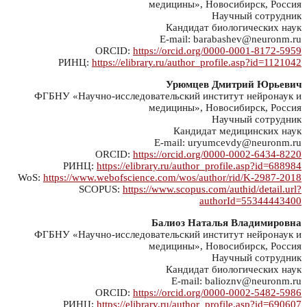
медицины», Новосибирск, Россия
Научный сотрудник
Кандидат биологических наук
E-mail: barabashev@neuronm.ru
ORCID:
https://orcid.org/0000-0001-8172-5959
РИНЦ:
https://elibrary.ru/author_profile.asp?id=1121042
Урюмцев Дмитрий Юрьевич
ФГБНУ «Научно-исследовательский институт нейронаук и
медицины», Новосибирск, Россия
Научный сотрудник
Кандидат медицинских наук
E-mail: uryumcevdy@neuronm.ru
ORCID:
https://orcid.org/0000-0002-6434-8220
РИНЦ:
https://elibrary.ru/author_profile.asp?id=688984
WoS:
https://www.webofscience.com/wos/author/rid/K-2987-2018
SCOPUS:
https://www.scopus.com/authid/detail.url?
authorId=55344443400
Балиоз Наталья Владимировна
ФГБНУ «Научно-исследовательский институт нейронаук и
медицины», Новосибирск, Россия
Научный сотрудник
Кандидат биологических наук
E-mail: balioznv@neuronm.ru
ORCID:
https://orcid.org/0000-0002-5482-5986
РИНЦ:
https://elibrary.ru/author_profile.asp?id=690607