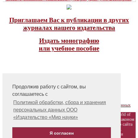
Приглашаем Вас к публикации в других
журналах нашего издательства
Издать монографию
или учебное пособие
Продолжив работу с сайтом, вы
соглашаетесь с
На главную
Контакты, учредитель, редакция
Политикой обработки, сбора и хранения
Политика обработки, сбора и хранения персональных данных
персональных данных ООО
© ООО «Издательство «Мир науки» \ «Publishing company «World of
«Издательство «Мир науки»
science», LLC Материалы, размещенные на сайте, охраняются Законом
о защите авторских прав. Публикация любых материалов этого сайта
запрещена без предварительного согласования с издательством.
Я согласен
Авторские права на размещенные на сайте научные публикации